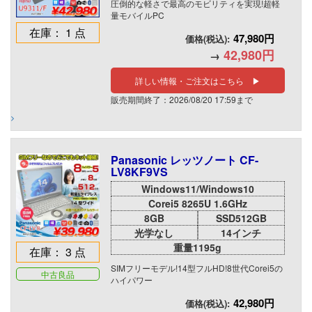
圧倒的な軽さで最高のモビリティを実現!超軽
量モバイルPC
在庫： 1 点
47,980円
価格(税込):
42,980円
→
詳しい情報・ご注文はこちら ▶
販売期間終了：2026/08/20 17:59まで
Panasonic レッツノート CF-
LV8KF9VS
Windows11/Windows10
Corei5 8265U 1.6GHz
8GB
SSD512GB
光学なし
14インチ
重量1195g
在庫： 3 点
SIMフリーモデル!14型フルHD!8世代Corei5の
中古良品
ハイパワー
42,980円
価格(税込):