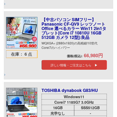
【中古パソコン SIMフリー】
Panasonic CF-QV9 レッツノート
Office 選べるカラー Win11 2in1タ
ブレット[Core i7 10810U 16GB
512GB カメラ 12型]:良品
WQXGA+ (2880x1920)の高精細!10世代
Corei7のハイパワー
在庫： 6 点
66,980円
価格(税込):
詳しい情報・ご注文はこちら ▶
TOSHIBA dynabook G83/HU
Windows11
Corei7 1185G7 3.0GHz
16GB
SSS512GB
光学なし
-