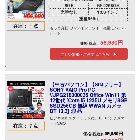
8GB
SSD256GB
光学なし
13.3インチ
重量865g
在庫： 1 点
もっと身軽に!13.3インチワイド軽量モバイル
ノート
56,980円
価格(税込):
詳しい情報・ご注文はこちら ▶
【中古パソコン】【SIMフリー】
SONY VAIO Pro PG
VJPG218000035 Office Win11 第
12世代 [Core i5 1235U メモリ8GB
SSD256GB 無線 WWAN カメラ
BT 13.3] :良品
ビジネスをスタイリッシに。13.3インチスマ
ートVAIO
在庫： 7 点
59,980円
価格(税込):