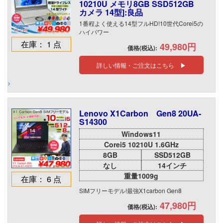
10210U メモリ8GB SSD512GB
カメラ 14型]:良品
1番程よく使える14型フルHD!10世代Corei5の
ハイパワー
在庫： 1 点
49,980円
価格(税込):
詳しい情報・ご注文はこちら ▶
Lenovo X1Carbon Gen8 20UA-
S14300
Windows11
Corei5 10210U 1.6GHz
8GB
SSD512GB
なし
14インチ
重量1009g
在庫： 6 点
SIMフリーモデル!最強X1carbon Gen8
47,980円
価格(税込):