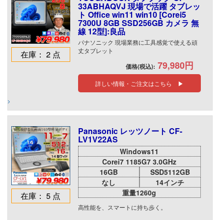
33ABHAQVJ 現場で活躍 タブレッ
ト Office win11 win10 [Corei5
7300U 8GB SSD256GB カメラ 無
線 12型]:良品
パナソニック 現場業務に工具感覚で使える頑
丈タブレット
在庫： 2 点
79,980円
価格(税込):
詳しい情報・ご注文はこちら ▶
Panasonic レッツノート CF-
LV1V22AS
Windows11
Corei7 1185G7 3.0GHz
16GB
SSD5112GB
なし
14インチ
重量1260g
在庫： 5 点
高性能を、スマートに持ち歩く。