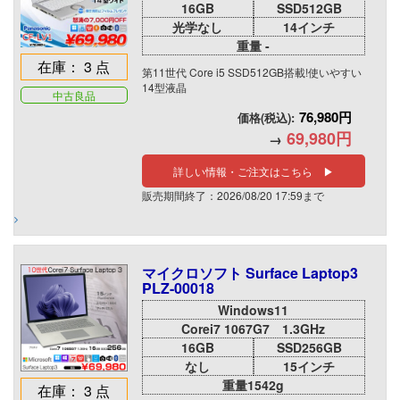
16GB
SSD512GB
光学なし
14インチ
重量 -
在庫： 3 点
第11世代 Core i5 SSD512GB搭載!使いやすい
14型液晶
中古良品
76,980円
価格(税込):
69,980円
→
詳しい情報・ご注文はこちら ▶
販売期間終了：2026/08/20 17:59まで
マイクロソフト Surface Laptop3
PLZ-00018
Windows11
Corei7 1067G7 1.3GHz
16GB
SSD256GB
なし
15インチ
重量1542g
在庫： 3 点