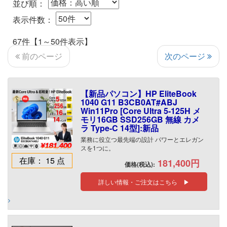
並び順：
表示件数：
67件【1～50件表示】
次のページ
前のページ
【新品パソコン】HP EliteBook
1040 G11 B3CB0AT#ABJ
Win11Pro [Core Ultra 5-125H メ
モリ16GB SSD256GB 無線 カメ
ラ Type-C 14型]:新品
業務に役立つ最先端の設計 パワーとエレガン
スを1つに。
在庫： 15 点
181,400円
価格(税込):
詳しい情報・ご注文はこちら ▶