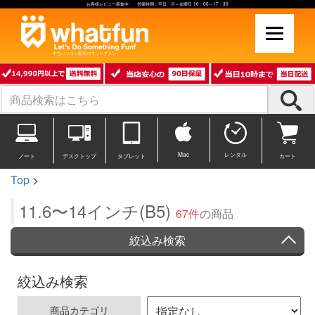
お客様レビュー募集中 営業時間：平日 月～金曜日 10：00～17：30
中古パソコン販売のワットファン
Mac
レンタル
ノート
デスクトップ
タブレット
カート
Top
>
11.6〜14インチ(B5)
67件
の商品
絞込み検索
絞込み検索
商品カテゴリ