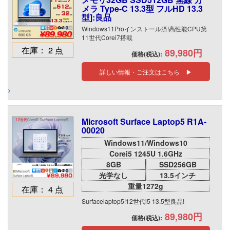
メラ Type-C 13.3型 フルHD 13.3
型]:良品
Windows11Proインストール済!高性能CPU第
11世代Corei7搭載
在庫： 2 点
89,980円
価格(税込):
詳しい情報・ご注文はこちら ▶
Microsoft Surface Laptop5 R1A-
00020
Windows11/Windows10
Corei5 1245U 1.6GHz
8GB
SSD256GB
光学なし
13.5インチ
重量1272g
在庫： 4 点
Surfacelaptop5!12世代i5 13.5型良品!
89,980円
価格(税込):