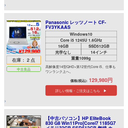
Panasonic レッツノート CF-
FV3YKAAS
Windows10
Core i5 1245U 1.6GHz
16GB
SSD512GB
光学なし
14インチ
重量1099g
在庫： 2 点
高解像度14型QHD×第12世代Core i5、仕事も
中古良品
ワンランク上へ。
129,980円
価格(税込):
詳しい情報・ご注文はこちら ▶
【中古パソコン】HP EliteBook
830 G8 Win11Pro[Corei7 1185G7
メモリ32GB SSD512GB 無線 カ