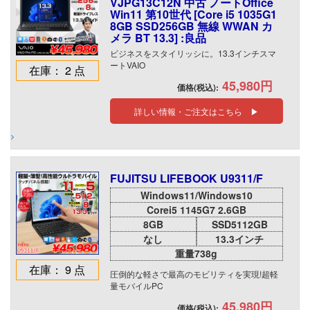
VJPG13C12N 中古 ノートOffice
Win11 第10世代 [Core i5 1035G1
8GB SSD256GB 無線 WWAN カ
メラ BT 13.3] :良品
ビジネスをスタイリッシに。13.3インチスマ
ートVAIO
在庫： 2 点
45,980円
価格(税込):
詳しい情報・ご注文はこちら ▶
FUJITSU LIFEBOOK U9311/F
Windows11/Windows10
Corei5 1145G7 2.6GB
8GB
SSD5112GB
なし
13.3インチ
重量738g
在庫： 9 点
圧倒的な軽さで最高のモビリティを実現!超軽
量モバイルPC
45,980円
価格(税込):