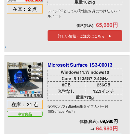
重量1029g
在庫： 2 点
メインPCとしての高性能を身につけたモバイ
ルノート
65,980円
価格(税込):
詳しい情報・ご注文はこちら ▶
Microsoft Surface 1S3-00013
Windows11/Windows10
Core i5 1135G7 2.4GHz
8GB
256GB
光学なし
12.3インチ
重量770g
在庫： 31 点
便利なハブ+Bluetoothタイプカバー付
属!Surface Pro7+
中古良品
69,980円
価格(税込):
64,980円
→