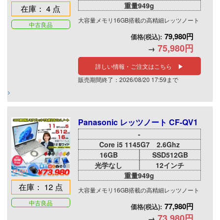
重量949g
在庫： 4 点
大容量メモリ16GB搭載の高精細レッツノート
中古良品
79,980円
価格(税込):
75,980円
→
詳しい情報・ご注文はこちら ▶
販売期間終了：2026/08/20 17:59まで
Panasonic レッツノート CF-QV1
-
Core i5 1145G7 2.6Ghz
16GB
SSD512GB
光学なし
12インチ
重量949g
在庫： 12 点
大容量メモリ16GB搭載の高精細レッツノート
中古良品
77,980円
価格(税込):
73,980円
→