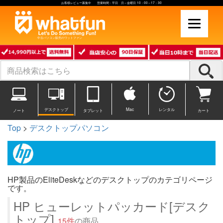
お客様レビュー募集中 営業時間：平日 月～金曜日 10：00～17：30
中古パソコン販売のワットファン
デスクトップ
Mac
レンタル
ノート
タブレット
カート
Top
>
デスクトップパソコン
HP製品のEliteDeskなどのデスクトップのカテゴリページ
です。
HP ヒューレットパッカード[デスク
トップ]
15件
の商品