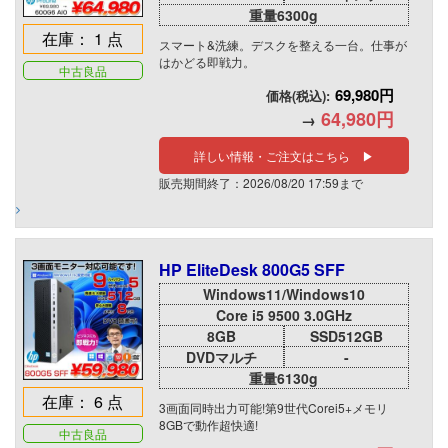
重量6300g
在庫： 1 点
スマート&洗練。デスクを整える一台。仕事が
はかどる即戦力。
中古良品
69,980円
価格(税込):
64,980円
→
詳しい情報・ご注文はこちら ▶
販売期間終了：2026/08/20 17:59まで
HP EliteDesk 800G5 SFF
Windows11/Windows10
Core i5 9500 3.0GHz
8GB
SSD512GB
DVDマルチ
-
重量6130g
在庫： 6 点
3画面同時出力可能!第9世代Corei5+メモリ
8GBで動作超快適!
中古良品