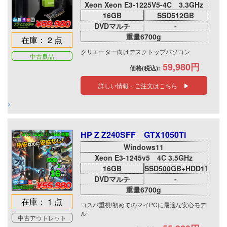
Xeon Xeon E3-1225V5-4C 3.3GHz
16GB
SSD512GB
DVDマルチ
-
重量6700g
在庫： 2 点
クリエーター向けデスクトップパソコン
中古良品
59,980円
価格(税込):
詳しい情報・ご注文はこちら ▶
HP Z Z240SFF GTX1050Ti
Windows11
Xeon E3-1245v5 4C 3.5GHz
16GB
SSD500GB+HDD1TB
DVDマルチ
-
重量6700g
在庫： 1 点
コスパ重視!初めてのマイPCに最適な安心モデ
ル
中古アウトレット