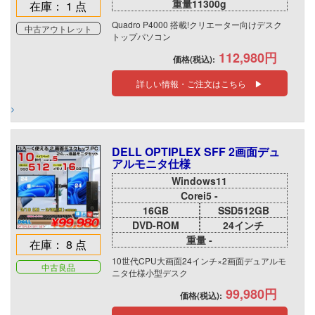
重量11300g
在庫： 1 点
Quadro P4000 搭載!クリエーター向けデスク
中古アウトレット
トップパソコン
112,980円
価格(税込):
詳しい情報・ご注文はこちら ▶
DELL OPTIPLEX SFF 2画面デュ
アルモニタ仕様
Windows11
Corei5 -
16GB
SSD512GB
DVD-ROM
24インチ
重量 -
在庫： 8 点
10世代CPU大画面24インチ×2画面デュアルモ
中古良品
ニタ仕様小型デスク
99,980円
価格(税込):