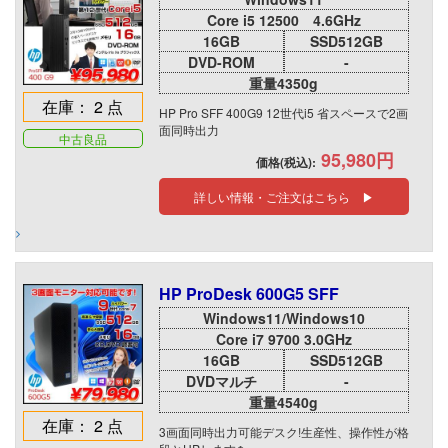
Core i5 12500 4.6GHz
16GB
SSD512GB
DVD-ROM
-
重量4350g
在庫： 2 点
HP Pro SFF 400G9 12世代i5 省スペースで2画
面同時出力
中古良品
95,980円
価格(税込):
詳しい情報・ご注文はこちら ▶
HP ProDesk 600G5 SFF
Windows11/Windows10
Core i7 9700 3.0GHz
16GB
SSD512GB
DVDマルチ
-
重量4540g
在庫： 2 点
3画面同時出力可能デスク!生産性、操作性が格