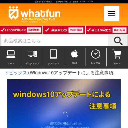
お客様レビュー募集中 営業時間：平日 月～金曜日 10：00～17：30
中古パソコン販売のワットファン
Mac
レンタル
ノート
デスクトップ
タブレット
カート
トピックス
>Windows10アップデートによる注意事項