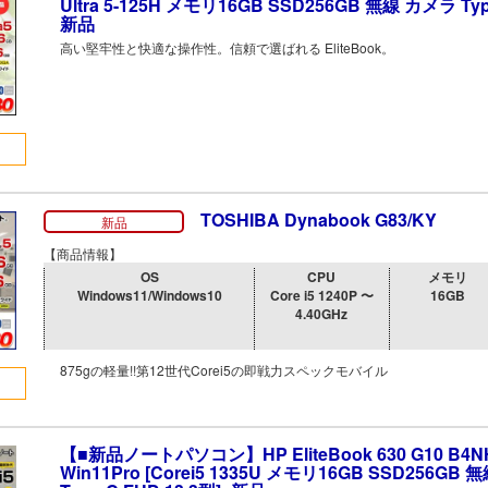
Ultra 5-125H メモリ16GB SSD256GB 無線 カメラ Type
新品
高い堅牢性と快適な操作性。信頼で選ばれる EliteBook。
TOSHIBA Dynabook G83/KY
新品
【商品情報】
OS
CPU
メモリ
Windows11/Windows10
Core i5 1240P 〜
16GB
4.40GHz
875gの軽量!!第12世代Corei5の即戦力スペックモバイル
【■新品ノートパソコン】HP EliteBook 630 G10 B4N
Win11Pro [Corei5 1335U メモリ16GB SSD256GB