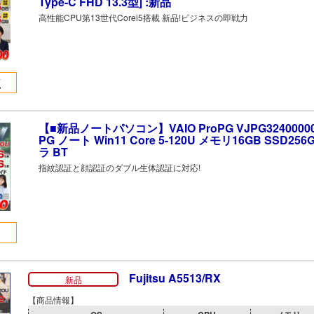
Type-C FHD 13.3型] :新品
高性能CPU第13世代Corei5搭載 新品!ビジネスの即戦力
点
【■新品ノートパソコン】VAIO ProPG VJPG324000001
PG ノート Win11 Core 5-120U メモリ16GB SSD25
ラ BT
指紋認証と顔認証のダブル生体認証に対応!
Fujitsu A5513/RX
新品
【商品情報】