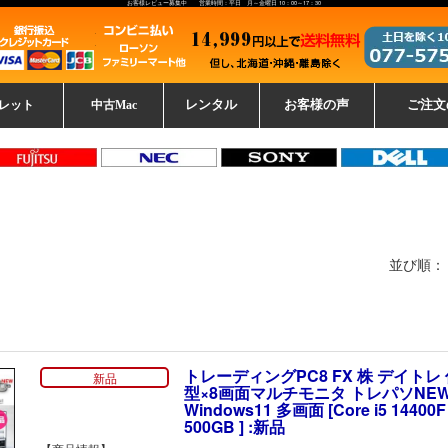
お客様レビュー募集中 営業時間：平日 月～金曜日 10：00～17：30
レット
中古Mac
レンタル
お客様の声
ご注文
ーレットパ
vo レノボ
tsu 富士通
ブレット一覧
L デル
ーで選ぶ
ple
EC
Fujitsu 富士通
Lenovo レノボ
中古MacBook Pro
中古MacBook Air
Toshiba 東芝
中古Mac Studio
中古MacBook
中古Mac mini
中古Mac Pro
中古Apple一覧
Microsoft
中古iMac
中古iPad
Apple
NEC
HP
iPad
カード
並び順：
トレーディングPC8 FX 株 デイトレ 
新品
型×8画面マルチモニタ トレパソNEW プ
Windows11 多画面 [Core i5 14400F
500GB ] :新品