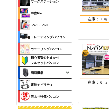
ワークステーション
中古Mac
在庫： 7 点
iPad・iPod
トレーディングパソコン
カラーリングパソコン
初心者安心おまかせ
フルセットパソコン
周辺機器
在庫： 6 点
電動モビリティ
訳あり特価パソコン