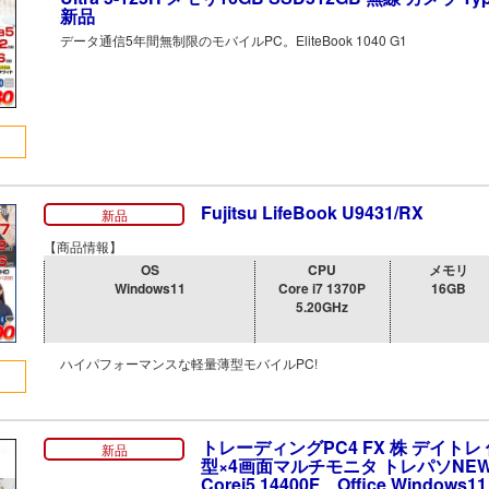
新品
データ通信5年間無制限のモバイルPC。EliteBook 1040 G1
Fujitsu LifeBook U9431/RX
新品
【商品情報】
OS
CPU
メモリ
Windows11
Core i7 1370P
16GB
5.20GHz
ハイパフォーマンスな軽量薄型モバイルPC!
トレーディングPC4 FX 株 デイトレ 
新品
型×4画面マルチモニタ トレパソNE
Corei5 14400F Office Window