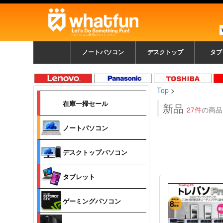
中古パソコン販売のワットファン
ノートパソコン
デスクトップ
タブ
中古ノートパソコン一覧
新品ノートパソコン一
カラーリングパソコン
おまかせフルセット
メーカーで選ぶ
HPヒューレットパ
Fujitsu 富士通
Lenovo レノボ
SONY ソニー
Toshiba 東芝
DELL デル
メーカーで選ぶ
Panasonic
NEC
HPヒュ
Leno
Fuji
中古タ
DEL
メーカ
Ap
N
中古デスクトップ一覧
新品デスクトップ一
ゲーミングパソコン
トレーディングパソ
パソコン
覧
ッカード
ッ
Top
>
コン
覧
在庫一掃セール
新品
27件
の商品
ノートパソコン
デスクトップパソコン
タブレット
ゲーミングパソコン