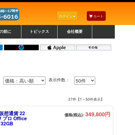
ログイン
カート
の前に
トピックス
会社概要
ナノゾーンコーティングについて
カラーリングパソコンについて
トラブルシューティング
お得なクーポンについて
パソコンの選び方
レッツノート紹介
トピックス一覧
デスクトップパソコンの選
ゲーミングパソコンの選び
ノートパソコンの選び方
CPUの種類や選び方
NXシリーズ特集
AXシリーズ特集
SXシリーズ特集
Macの選び方
Windows編
Mac編
w
w
w
び方
方
表示件数：
27件【1～50件表示】
仮想通貨 22
349,800円
価格(税込):
ロ Office
 32GB