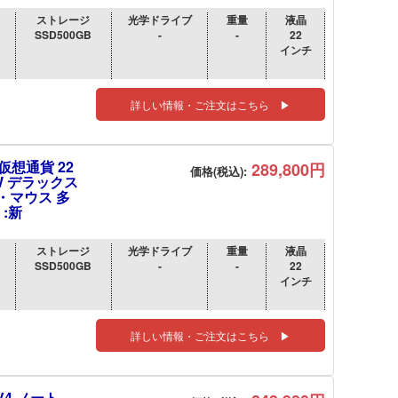
ストレージ
光学ドライブ
重量
液晶
SSD500GB
-
-
22
インチ
詳しい情報・ご注文はこちら ▶
仮想通貨 22
289,800円
価格(税込):
W デラックス
キー・マウス 多
 :新
ストレージ
光学ドライブ
重量
液晶
SSD500GB
-
-
22
インチ
詳しい情報・ご注文はこちら ▶
FV4 ノート