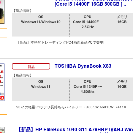
[Core i5 14400F 16GB 500GB ] ..
【商品情報】
OS
CPU
メモリ
Windows11/Windows10
Core i5 14400F
16GB
2.5GHz
【新品】本格的トレーディングPC4画面新品PCで登場!
TOSHIBA DynaBook X83
新品
【商品情報】
OS
CPU
メモリ
Windows11
Core i5 1340P 〜
16GB
4.60Ghz
937gの軽量!バッテリ長持ちモバイルノートX83/LW A6X1LWF7411A
【新品】HP EliteBook 1040 G11 A79HRPT#ABJ Win1