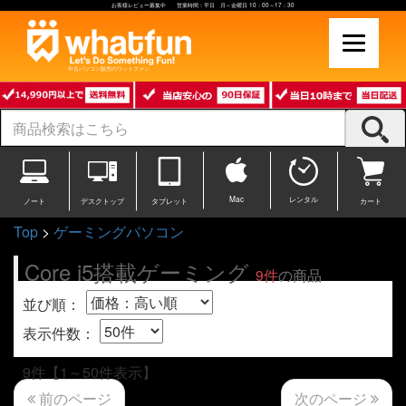
お客様レビュー募集中 営業時間：平日 月～金曜日 10：00～17：30
中古パソコン販売のワットファン
Mac
レンタル
ノート
デスクトップ
タブレット
カート
Top
>
ゲーミングパソコン
Core i5搭載ゲーミング
9件
の商品
並び順：
表示件数：
9件【1～50件表示】
次のページ
前のページ