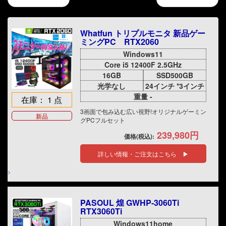
Whatfun トリプルモニタ 新品ゲー
ミングPC RTX2060
Windows11
Core i5 12400F 2.5GHz
16GB
SSD500GB
光学なし
24インチ *3インチ
重量 -
在庫： 1 点
3画面で包み込む広い視野!オリジナルゲーミン
新品
グPCフルセット
239,980円
価格(税込):
詳しい情報・ご注文はこちら ▶
PASOUL 煌 GWHP-3060Ti
RTX3060Ti
Windows11home