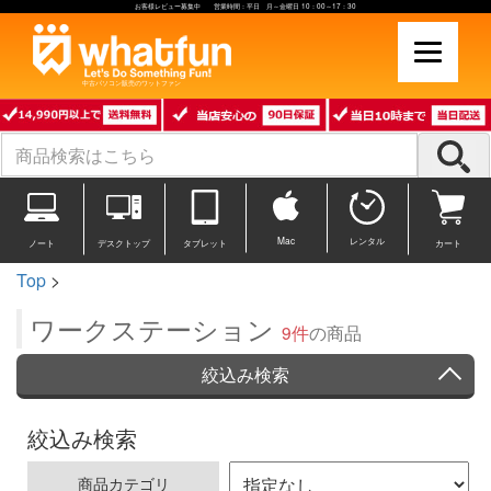
お客様レビュー募集中 営業時間：平日 月～金曜日 10：00～17：30
中古パソコン販売のワットファン
Mac
レンタル
ノート
デスクトップ
タブレット
カート
Top
>
ワークステーション
9件
の商品
絞込み検索
絞込み検索
商品カテゴリ