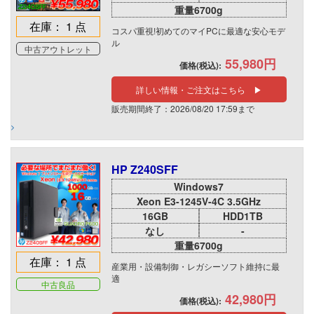
重量6700g
在庫： 1 点
コスパ重視!初めてのマイPCに最適な安心モデ
ル
中古アウトレット
55,980円
価格(税込):
詳しい情報・ご注文はこちら ▶
販売期間終了：2026/08/20 17:59まで
HP Z240SFF
Windows7
Xeon E3-1245V-4C 3.5GHz
16GB
HDD1TB
なし
-
重量6700g
在庫： 1 点
産業用・設備制御・レガシーソフト維持に最
適
中古良品
42,980円
価格(税込):