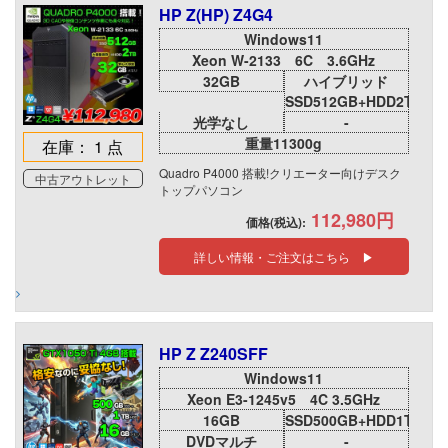
HP Z(HP) Z4G4
Windows11
Xeon W-2133 6C 3.6GHz
32GB
ハイブリッド
SSD512GB+HDD2TB
光学なし
-
重量11300g
在庫： 1 点
Quadro P4000 搭載!クリエーター向けデスク
中古アウトレット
トップパソコン
112,980円
価格(税込):
詳しい情報・ご注文はこちら ▶
HP Z Z240SFF
Windows11
Xeon E3-1245v5 4C 3.5GHz
16GB
SSD500GB+HDD1TB
DVDマルチ
-