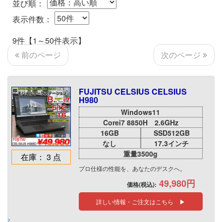
並び順：
表示件数：
9件【1～50件表示】
次のページ
前のページ
FUJITSU CELSIUS CELSIUS
H980
Windows11
Corei7 8850H 2.6GHz
16GB
SSD512GB
なし
17.3インチ
重量3500g
在庫： 3 点
プロ仕様の性能を、あなたのデスクへ。
49,980円
価格(税込):
詳しい情報・ご注文はこちら ▶