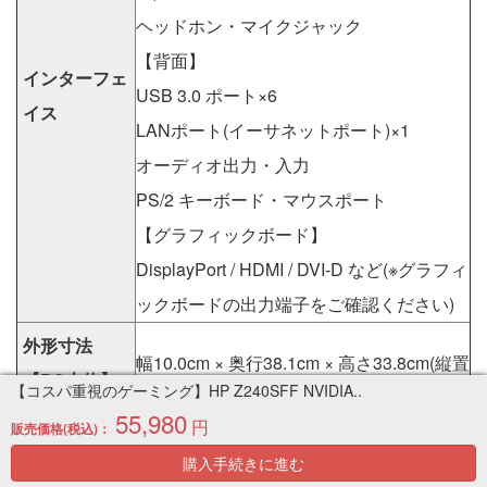
ヘッドホン・マイクジャック
【背面】
インターフェ
USB 3.0 ポート×6
イス
LANポート(イーサネットポート)×1
オーディオ出力・入力
PS/2 キーボード・マウスポート
【グラフィックボード】
DisplayPort / HDMI / DVI-D など(※グラフィ
ックボードの出力端子をご確認ください)
外形寸法
幅10.0cm × 奥行38.1cm × 高さ33.8cm(縦置
【PC本体】
【コスパ重視のゲーミング】HP Z240SFF NVIDIA..
時)
(突起部除く)
55,980
円
販売価格(税込)：
質量【PC本
購入手続きに進む
約6.7kg(標準構成時)