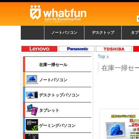
中古パソコン販売のワットファン
ノートパソコン
デスクトップ
タブ
中古ノートパソコン一覧
新品ノートパソコン一
カラーリングパソコン
おまかせフルセット
メーカーで選ぶ
HPヒューレットパ
Fujitsu 富士通
Lenovo レノボ
SONY ソニー
Toshiba 東芝
DELL デル
メーカーで選ぶ
Panasonic
NEC
HPヒュ
Leno
Fuji
中古タ
DEL
メーカ
Ap
N
中古デスクトップ一覧
新品デスクトップ一
ゲーミングパソコン
トレーディングパソ
パソコン
覧
ッカード
ッ
Top
>
コン
覧
在庫一掃セール
在庫一掃セ
ノートパソコン
デスクトップパソコン
タブレット
ゲーミングパソコン