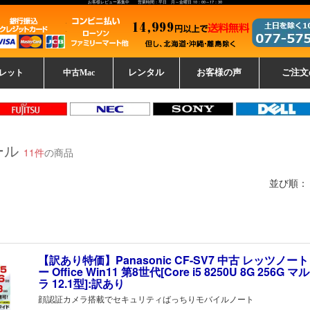
お客様レビュー募集中 営業時間：平日 月～金曜日 10：00～17：30
レット
中古Mac
レンタル
お客様の声
ご注文
ーレットパ
vo レノボ
tsu 富士通
ブレット一覧
L デル
ーで選ぶ
ple
EC
Fujitsu 富士通
Lenovo レノボ
中古MacBook Pro
中古MacBook Air
Toshiba 東芝
中古Mac Studio
中古MacBook
中古Mac mini
中古Mac Pro
中古Apple一覧
Microsoft
中古iMac
中古iPad
Apple
NEC
HP
iPad
カード
ール
11件
の商品
並び順：
【訳あり特価】Panasonic CF-SV7 中古 レッツノー
ー Office Win11 第8世代[Core i5 8250U 8G 256G
ラ 12.1型]:訳あり
顔認証カメラ搭載でセキュリティばっちりモバイルノート