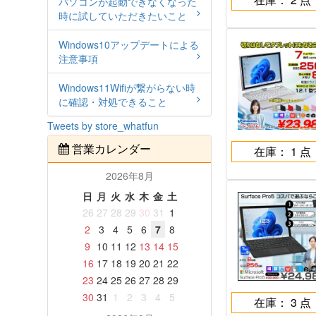
パソコンが起動できなくなった
時に試していただきたいこと
Windows10アップデートによる
注意事項
Windows11Wifiが繋がらない時
に確認・対処できること
Tweets by store_whatfun
営業カレンダー
在庫： 1 点
2026年8月
日
月
火
水
木
金
土
26
27
28
29
30
31
1
2
3
4
5
6
7
8
9
10
11
12
13
14
15
16
17
18
19
20
21
22
23
24
25
26
27
28
29
30
31
1
2
3
4
5
在庫： 3 点