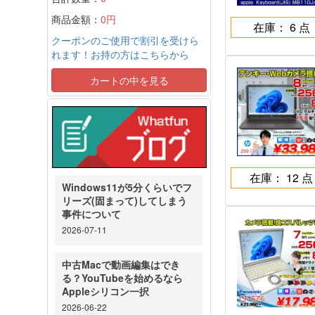
商品金額：
0円
在庫： 6 点
クーポンのご使用で割引を受けら
れます！お持の方はこちらから
カートの中を見る
在庫： 12 点
Windows11が5分くらいでフ
リーズ(固まって)してしまう
事件について
2026-07-11
中古Macで動画編集はでき
る？YouTubeを始めるなら
Appleシリコン一択
2026-06-22