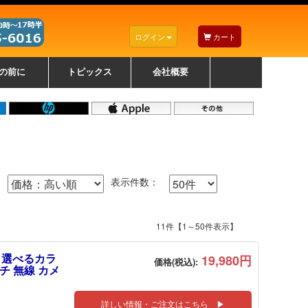
ログイン
カート
の前に
トピックス
会社概要
ナノゾーンコーティングについて
カラーリングパソコンについて
トラブルシューティング
お得なクーポンについて
パソコンの選び方
レッツノート紹介
トピックス一覧
デスクトップパソコンの選
ゲーミングパソコンの選び
ノートパソコンの選び方
CPUの種類や選び方
NXシリーズ特集
AXシリーズ特集
SXシリーズ特集
Macの選び方
Windows編
Mac編
w
w
w
び方
方
表示件数：
11件【1～50件表示】
ト 選べるカラ
19,980円
価格(税込):
 マルチ 無線 カメ
詳しい情報・ご注文はこちら ▶