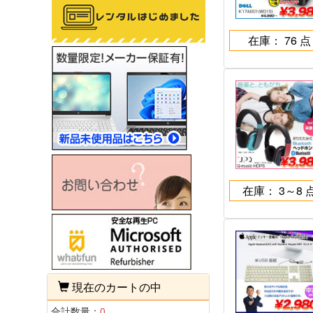
在庫： 76 点
在庫： 3～8 
現在のカートの中
合計数量：
0