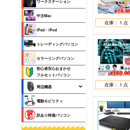
ワークステーション
中古Mac
在庫： 1 点
iPad・iPod
トレーディングパソコン
カラーリングパソコン
初心者安心おまかせ
フルセットパソコン
在庫： 1 点
周辺機器
電動モビリティ
訳あり特価パソコン