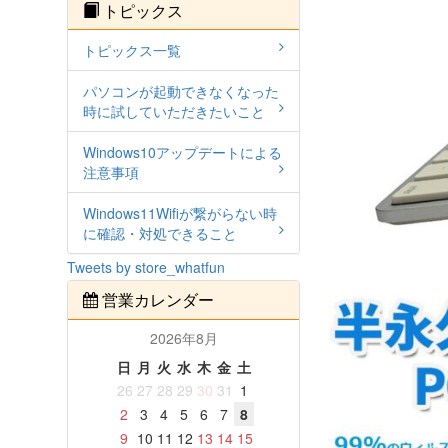
トピックス
トピックス一覧
パソコンが起動できなくなった
時に試していただきたいこと
Windows10アップデートによる
注意事項
Windows11Wifiが繋がらない時
に確認・対処できること
Tweets by store_whatfun
営業カレンダー
2026年8月
日
月
火
水
木
金
土
26
27
28
29
30
31
1
2
3
4
5
6
7
8
9
10
11
12
13
14
15