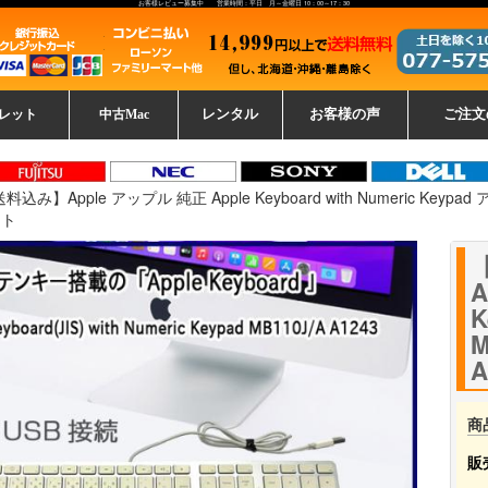
お客様レビュー募集中 営業時間：平日 月～金曜日 10：00～17：30
レット
中古Mac
レンタル
お客様の声
ご注文
ーレットパ
vo レノボ
tsu 富士通
ブレット一覧
L デル
ーで選ぶ
ple
EC
Fujitsu 富士通
Lenovo レノボ
中古MacBook Pro
中古MacBook Air
Toshiba 東芝
中古Mac Studio
中古MacBook
中古Mac mini
中古Mac Pro
中古Apple一覧
Microsoft
中古iMac
中古iPad
Apple
NEC
HP
iPad
カード
料込み】Apple アップル 純正 Apple Keyboard with Numeric Ke
ット
A
商
販