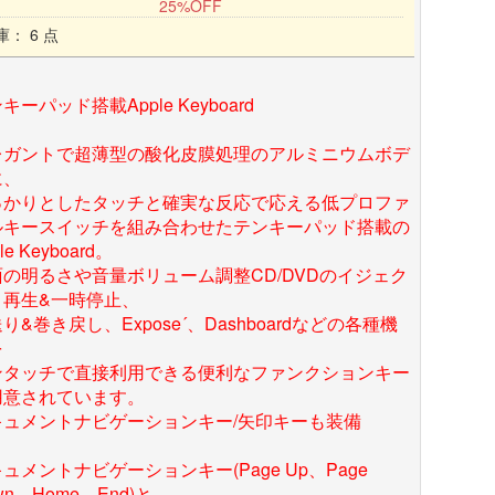
25%OFF
庫： 6 点
キーパッド搭載Apple Keyboard
レガントで超薄型の酸化皮膜処理のアルミニウムボデ
に、
っかりとしたタッチと確実な反応で応える低プロファ
ルキースイッチを組み合わせたテンキーパッド搭載の
le Keyboard。
面の明るさや音量ボリューム調整CD/DVDのイジェク
、再生&一時停止、
り&巻き戻し、Expose´、Dashboardなどの各種機
を
ンタッチで直接利用できる便利なファンクションキー
用意されています。
キュメントナビゲーションキー/矢印キーも装備
ュメントナビゲーションキー(Page Up、Page
wn、Home、End)と