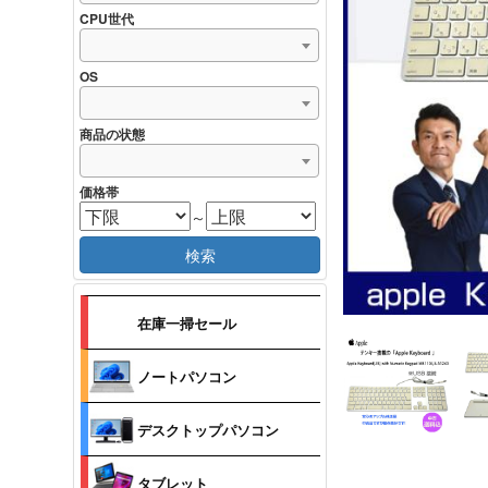
CPU世代
OS
商品の状態
価格帯
～
検索
在庫一掃セール
ノートパソコン
デスクトップパソコン
タブレット