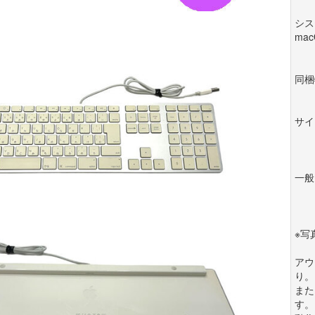
シス
mac
同梱
サイ
一般
※写
アウ
り。
また
す。