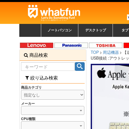
中古パソコン販売のワットファン
ノートパソコン
デスクトップ
タブ
中古ノートパソコン一覧
新品ノートパソコン一
カラーリングパソコン
おまかせフルセット
メーカーで選ぶ
HPヒューレットパ
Fujitsu 富士通
Lenovo レノボ
SONY ソニー
Toshiba 東芝
DELL デル
メーカーで選ぶ
Panasonic
NEC
HPヒュ
Leno
Fuji
中古タ
DEL
メーカ
Ap
N
中古デスクトップ一覧
新品デスクトップ一
ゲーミングパソコン
トレーディングパソ
パソコン
覧
ッカード
ッ
TOP
周辺機器
【送
商品検索
コン
覧
USB接続 :アウトレ
絞り込み検索
商品カテゴリ
メーカー
CPU種類