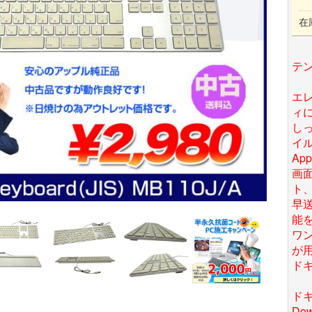
在
テン
エ
ィ
し
イ
App
画
ト
早送
能
ワ
が
ド
ドキ
Do