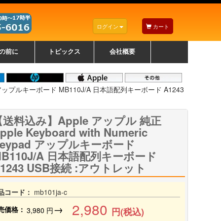
ログイン
カート
の前に
トピックス
会社概要
ナノゾーンコーティングについて
カラーリングパソコンについて
トラブルシューティング
お得なクーポンについて
パソコンの選び方
レッツノート紹介
トピックス一覧
デスクトップパソコンの選
ゲーミングパソコンの選び
ノートパソコンの選び方
CPUの種類や選び方
NXシリーズ特集
AXシリーズ特集
SXシリーズ特集
Macの選び方
Windows編
Mac編
w
w
w
び方
方
ypad アップルキーボード MB110J/A 日本語配列キーボード A1243
【送料込み】Apple アップル 純正
pple Keyboard with Numeric
Keypad アップルキーボード
MB110J/A 日本語配列キーボード
A1243 USB接続 :アウトレット
品コード：
mb101ja-c
2,980
→
売価格：
3,980
円
円(税込)