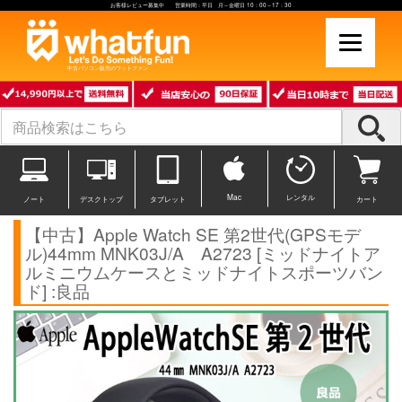
お客様レビュー募集中 営業時間：平日 月～金曜日 10：00～17：30
中古パソコン販売のワットファン
Mac
レンタル
ノート
デスクトップ
タブレット
カート
【中古】Apple Watch SE 第2世代(GPSモデ
ル)44mm MNK03J/A A2723 [ミッドナイトア
ルミニウムケースとミッドナイトスポーツバン
ド] :良品