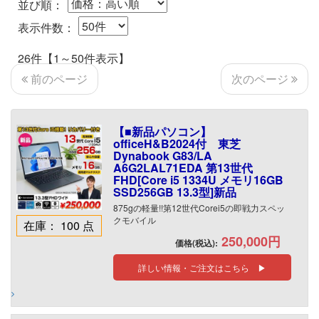
並び順：
表示件数：
26件【1～50件表示】
次のページ
前のページ
【■新品パソコン】
officeH&B2024付 東芝
Dynabook G83/LA
A6G2LAL71EDA 第13世代
FHD[Core i5 1334U メモリ16GB
SSD256GB 13.3型]新品
875gの軽量!!第12世代Corei5の即戦力スペッ
クモバイル
在庫： 100 点
250,000円
価格(税込):
詳しい情報・ご注文はこちら ▶