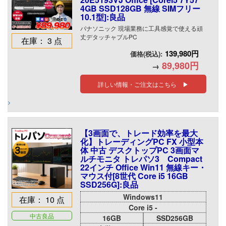
4GB SSD128GB 無線 SIMフリー
10.1型]:良品
パナソニック 現場業務に工具感覚で使える頑
丈デタッチャブルPC
在庫： 3 点
139,980円
価格(税込):
89,980円
→
詳しい情報・ご注文はこちら ▶
【3画面で、トレード効率を最大
化】トレーディングPC FX 小型本
体 中古 デスクトップPC 3画面マ
ルチモニタ トレパソ3 Compact
22インチ Office Win11 無線キー・
マウス付[8世代 Core i5 16GB
SSD256G]:良品
Windows11
在庫： 10 点
Core i5 -
中古良品
16GB
SSD256GB