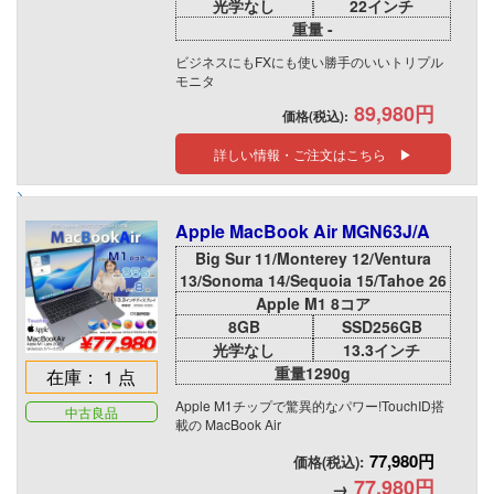
光学なし
22インチ
重量 -
ビジネスにもFXにも使い勝手のいいトリプル
モニタ
89,980円
価格(税込):
詳しい情報・ご注文はこちら ▶
Apple MacBook Air MGN63J/A
Big Sur 11/Monterey 12/Ventura
13/Sonoma 14/Sequoia 15/Tahoe 26
Apple M1 8コア
8GB
SSD256GB
光学なし
13.3インチ
重量1290g
在庫： 1 点
Apple M1チップで驚異的なパワー!TouchID搭
中古良品
載の MacBook Air
77,980円
価格(税込):
77,980円
→