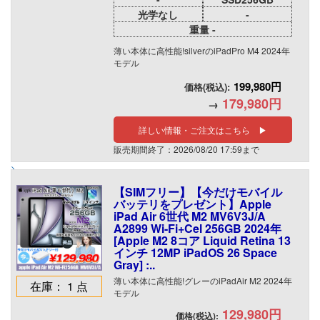
光学なし
-
重量 -
薄い本体に高性能!silverのiPadPro M4 2024年
モデル
199,980円
価格(税込):
179,980円
→
詳しい情報・ご注文はこちら ▶
販売期間終了：2026/08/20 17:59まで
【SIMフリー】【今だけモバイル
バッテリをプレゼント】Apple
iPad Air 6世代 M2 MV6V3J/A
A2899 Wi-Fi+Cel 256GB 2024年
[Apple M2 8コア Liquid Retina 13
インチ 12MP iPadOS 26 Space
Gray] :..
薄い本体に高性能!グレーのiPadAir M2 2024年
在庫： 1 点
モデル
129,980円
価格(税込):