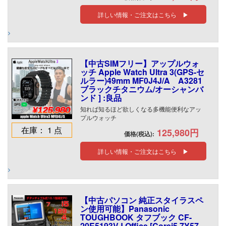
詳しい情報・ご注文はこちら ▶
【中古SIMフリー】アップルウォ
ッチ Apple Watch Ultra 3(GPS-セ
ルラー)49mm MF0J4J/A A3281
ブラックチタニウム/オーシャンバ
ンド ] :良品
知れば知るほど欲しくなる多機能便利なアッ
プルウォッチ
在庫： 1 点
125,980円
価格(税込):
詳しい情報・ご注文はこちら ▶
【中古パソコン 純正スタイラスペ
ン使用可能】Panasonic
TOUGHBOOK タフブック CF-
20E5193VJ Office [Corei5 7Y57