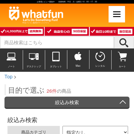
お客様レビュー募集中 営業時間：平日 月～金曜日 10：00～17：30
中古パソコン販売のワットファン
Mac
レンタル
ノート
デスクトップ
タブレット
カート
Top
>
目的で選ぶ
26件
の商品
絞込み検索
絞込み検索
商品カテゴリ