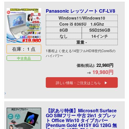
Panasonic レッツノート CF-LV8
Windows11/Windows10
Core i5 8365U 1.6Ghz
8GB
SSD256GB
なし
14インチ
重量 -
在庫： 1 点
1番程よく使える14型フルHD!8世代Corei5の
ハイパワー
中古良品
22,980円
価格(税込):
19,980円
→
詳しい情報・ご注文はこちら ▶
【訳あり特価】Microsoft Surface
GO SIMフリー 中古 2in1 タブレッ
ト Office Win10 タイプカバー
[Pentium Gold 4415Y 8G 128G 無