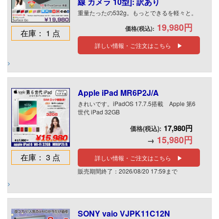
線 カメラ 10型]: 訳あり
重量たったの532g。もっとできるを軽々と。
19,980円
価格(税込):
在庫： 1 点
詳しい情報・ご注文はこちら ▶
Apple iPad MR6P2J/A
きれいです。iPadOS 17.7.5搭載 Apple 第6
世代 iPad 32GB
17,980円
価格(税込):
15,980円
→
在庫： 3 点
詳しい情報・ご注文はこちら ▶
販売期間終了：2026/08/20 17:59まで
SONY vaio VJPK11C12N