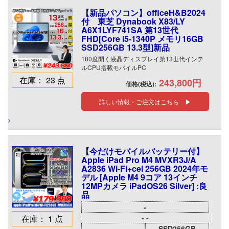
【新品パソコン】officeH&B2024
付 東芝 Dynabook X83/LY
A6X1LYF741SA 第13世代
FHD[Core i5-1340P メモリ16GB
SSD256GB 13.3型]新品
180度開く液晶ディスプレイ第13世代インテ
ルCPU搭載モバイルPC
在庫： 23 点
243,800円
価格(税込):
詳しい情報・ご注文はこちら ▶
【今だけモバイルバッテリー付】
Apple iPad Pro M4 MVXR3J/A
A2836 Wi-Fi+cel 256GB 2024年モ
デル [Apple M4 9コア 13インチ
12MPカメラ iPadOS26 Silver] :良
品
-
在庫： 1 点
- -
-
SSD256GB