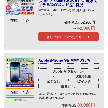
[Core i5 8365U 8GB 512G 無線 カ
メラ WQXGA+ 12型]:良品
WQXGA+ (2880x1920)の高精細!8世代Corei5
のハイパワー
在庫： 1 点
52,980円
価格(税込):
42,980円
→
詳しい情報・ご注文はこちら ▶
Apple iPhone SE MMYD3J/A
-
Apple A15 Bionic -
-
SSD64GB
光学なし
4.7インチ
重量144g
在庫： 1 点
コスパ最高です!SIMロック解除済!iPhoneSE
第3世代 MMYD3J/A
中古良品
33,980円
価格(税込):