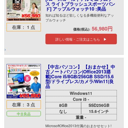
ス ライトブラッシュスポーツバン
ド] アップルウォッチ10 :美品
知れば知るほど欲しくなる多機能便利なアッ
プルウォッチ
在庫： 1 点
56,980円
価格(税込):
詳しい情報・ご注文はこちら ▶
【中古パソコン】 【おまかせ】中
古ノートパソコン|Office2013搭
載|Core i5/8GB/256GB SSD/15.6
型/ドライブレス/カメラ/Win11|良
品
Windows11
Core i5 -
在庫： 3 点
8GB
SSD256GB
なし
15.6インチ
中古良品
重量 -
MicrosoftOffice2013付属のおまかせセット!