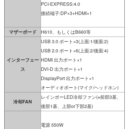
PCI-EXPRESS:4.0
接続端子:DP×3+HDMI×1
マザーボード
H610、もしくはB660等
USB 3.0 ポート×3(上面:1/後面:2)
USB 2.0 ポート×6(上面:2/後面:4)
インターフェー
HDMI 出力ポート×1
ス
DVI-D 出力ポート×1
DisplayPort 出力ポート×1
オーディオポート(マイク/ヘッドホン)
レインボーLED冷却ファン(※前部3基、
冷却FAN
後部1基、上部or下部2基)
電源 550W