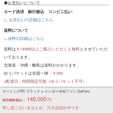
◆お支払いについて
カード決済 銀行振込 コンビニ払い
∟
お支払いの詳細はこちら
送料について
∟
送料の詳細はこちら
送料は
￥14999以上ご購入いただくと無料
とさせていただ
いております。
北海道・沖縄・離島は送料がかかります。
ゆうパケットは全国一律
￥300
※配達日・時間指定可能（ゆうパケット不可）
現在システム都合で選択できませんがその他お問い合わせ
ゲーミングPC ブラック レインボー冷却ファン GeForc..
の欄にご記入ください。
148,000
円
販売価格(税込)：
◆配送について
申し訳ございませんが、只今品切れ中です。