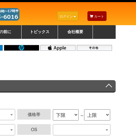
ログイン
カート
の前に
トピックス
会社概要
ナノゾーンコーティングについて
カラーリングパソコンについて
トラブルシューティング
お得なクーポンについて
パソコンの選び方
レッツノート紹介
トピックス一覧
デスクトップパソコンの選
ゲーミングパソコンの選び
ノートパソコンの選び方
CPUの種類や選び方
NXシリーズ特集
AXシリーズ特集
SXシリーズ特集
Macの選び方
Windows編
Mac編
w
w
w
び方
方
価格帯
～
OS