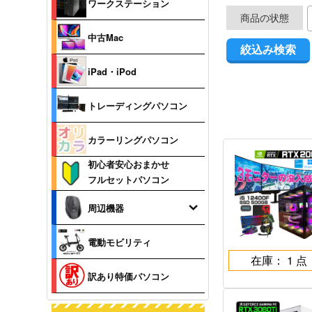
ワークステーション
商品の状態
中古Mac
iPad・iPod
トレーディングパソコン
カラーリングパソコン
初心者安心おまかせ
フルセットパソコン
周辺機器
電動モビリティ
在庫： 1 点
訳あり特価パソコン