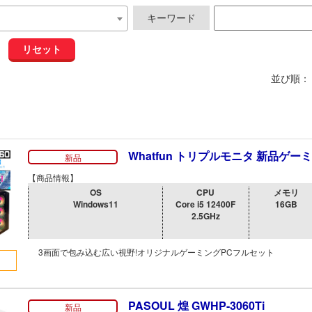
キーワード
リセット
並び順：
Whatfun トリプルモニタ 新品ゲー
新品
【商品情報】
OS
CPU
メモリ
Windows11
Core i5 12400F
16GB
2.5GHz
3画面で包み込む広い視野!オリジナルゲーミングPCフルセット
PASOUL 煌 GWHP-3060Ti
新品