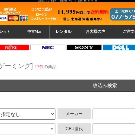
お客様レビュー募集中 営業時間：平日 月～金曜日 10：00～17：30
レット
中古Mac
レンタル
お客様の声
ご注文
ーレットパ
vo レノボ
tsu 富士通
ブレット一覧
L デル
ーで選ぶ
ple
EC
Fujitsu 富士通
Lenovo レノボ
中古MacBook Pro
中古MacBook Air
Toshiba 東芝
中古Mac Studio
中古MacBook
中古Mac mini
中古Mac Pro
中古Apple一覧
Microsoft
中古iMac
中古iPad
Apple
NEC
HP
iPad
カード
[ゲーミング]
17件
の商品
絞込み検索
メーカー
CPU世代