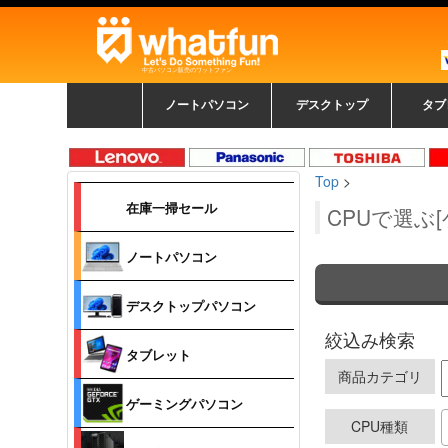
中古パソコン販売のワットファン
ノートパソコン
デスクトップ
タブ
中古ノートパソコン一覧
新品ノートパソコン一
カラーリングパソコン
おまかせフルセット
メーカーで選ぶ
HPヒューレットパ
Fujitsu 富士通
Lenovo レノボ
SONY ソニー
Toshiba 東芝
DELL デル
メーカーで選ぶ
Panasonic
NEC
HPヒュ
Leno
Fuji
中古タ
DEL
メーカ
Ap
N
中古デスクトップ一覧
新品デスクトップ一
ゲーミングパソコン
トレーディングパソ
パソコン
覧
ッカード
ッ
Top
>
コン
覧
在庫一掃セール
CPUで選ぶ
ノートパソコン
デスクトップパソコン
絞込み検索
タブレット
商品カテゴリ
ゲーミングパソコン
CPU種類