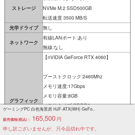
ストレージ
NVMe M.2 SSD500GB
転送速度 3500 MB/S
光学ドライブ
無し
有線LANポート:あり
ネットワーク
無線:なし
【nVIDIA GeForce RTX 4060】
ブーストクロック:2460Mhz
メモリ速度:17Gbps
メモリ容量:8GB
グラフィック
メモリタイプ:GDDR6
ゲーミングPC 白色海景房 HJF-ATX(WH) GeFo..
バス帯域幅:128bit
165,500
円
販売価格(税込)：
PCI-EXPRESS:4.0
申し訳ございませんが、只今品切れ中です。
接続端子:DP×3+HDMI×1