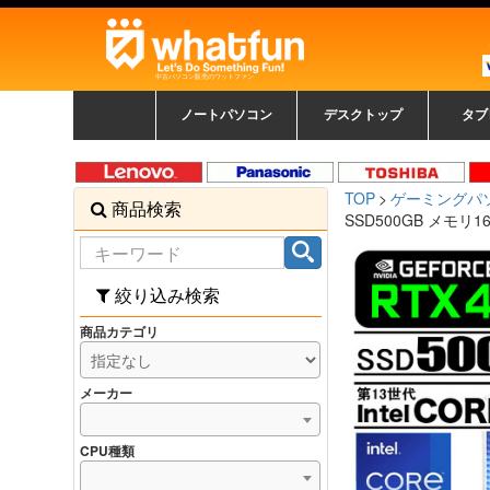
中古パソコン販売のワットファン
ノートパソコン
デスクトップ
タブ
中古ノートパソコン一覧
新品ノートパソコン一
カラーリングパソコン
おまかせフルセット
メーカーで選ぶ
HPヒューレットパ
Fujitsu 富士通
Lenovo レノボ
SONY ソニー
Toshiba 東芝
DELL デル
メーカーで選ぶ
Panasonic
NEC
HPヒュ
Leno
Fuji
中古タ
DEL
メーカ
Ap
N
中古デスクトップ一覧
新品デスクトップ一
ゲーミングパソコン
トレーディングパソ
パソコン
覧
ッカード
ッ
TOP
ゲーミングパ
商品検索
コン
覧
SSD500GB メモリ16
絞り込み検索
商品カテゴリ
メーカー
CPU種類