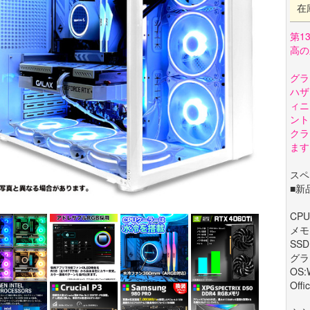
在
第13
高の
グラ
ハザ
ィニ
ント
クラ
ます
スペ
■新
CPU:
メモ
SSD
グラフ
OS:
Offi