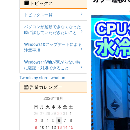
トピックス
トピックス一覧
パソコンが起動できなくなった
時に試していただきたいこと
Windows10アップデートによる
注意事項
Windows11Wifiが繋がらない時
に確認・対処できること
Tweets by store_whatfun
営業カレンダー
2026年8月
日
月
火
水
木
金
土
26
27
28
29
30
31
1
2
3
4
5
6
7
8
9
10
11
12
13
14
15