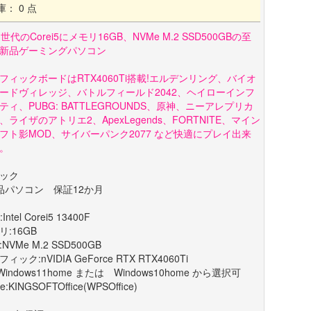
庫： 0 点
世代のCorei5にメモリ16GB、NVMe M.2 SSD500GBの至
新品ゲーミングパソコン
フィックボードはRTX4060Ti搭載!エルデンリング、バイオ
ードヴィレッジ、バトルフィールド2042、ヘイローインフ
ティ、PUBG: BATTLEGROUNDS、原神、ニーアレプリカ
、ライザのアトリエ2、ApexLegends、FORTNITE、マイン
フト影MOD、サイバーパンク2077 など快適にプレイ出来
。
ック
品パソコン 保証12か月
Intel Corei5 13400F
リ:16GB
:NVMe M.2 SSD500GB
ィック:nVIDIA GeForce RTX RTX4060Ti
Windows11home または Windows10home から選択可
ce:KINGSOFTOffice(WPSOffice)