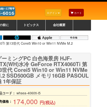
ログイン
カート
の前に
トピックス
会社概要
ナノゾーンコーティングについて
カラーリングパソコンについて
トラブルシューティング
お得なクーポンについて
パソコンの選び方
レッツノート紹介
トピックス一覧
デスクトップパソコンの選
ゲーミングパソコンの選び
ノートパソコンの選び方
CPUの種類や選び方
NXシリーズ特集
AXシリーズ特集
SXシリーズ特集
Macの選び方
Windows編
Mac編
w
w
w
び方
方
第13世代 Corei5 Win10 or Win11 NVMe M.2
ゲーミングPC 白色海景房 HJF-
TX(WH)水冷 GeForce RTX4060Ti 第
3世代 Corei5 Win10 or Win11 NVMe
.2 SSD500GB メモリ16GB PASOUL
極 1年保証
品コード：
whsea-4060ti-i5
174,000
売価格：
円(税込)