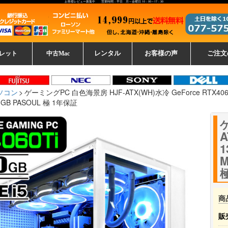
お客様レビュー募集中 営業時間：平日 月～金曜日 10：00～17：30
レット
中古Mac
レンタル
お客様の声
ご注文
ーレットパ
vo レノボ
tsu 富士通
ブレット一覧
L デル
ーで選ぶ
ple
EC
Fujitsu 富士通
Lenovo レノボ
中古MacBook Pro
中古MacBook Air
Toshiba 東芝
中古Mac Studio
中古MacBook
中古Mac mini
中古Mac Pro
中古Apple一覧
Microsoft
中古iMac
中古iPad
Apple
NEC
HP
iPad
カード
ソコン
ゲーミングPC 白色海景房 HJF-ATX(WH)水冷 GeForce RTX4060Ti 
GB PASOUL 極 1年保証
A
1
M
商
販