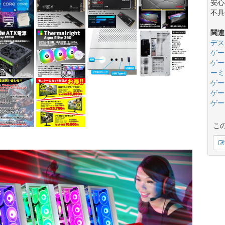
安心
不具
関連
デス
ゲー
ゲー
ーミ
ゲー
ゲー
ゲー
こ