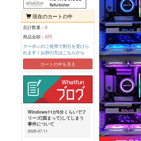
現在のカートの中
合計数量：
0
商品金額：
0円
クーポンのご使用で割引を受けら
れます！お持の方はこちらから
カートの中を見る
Windows11が5分くらいでフ
リーズ(固まって)してしまう
事件について
2026-07-11