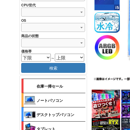
CPU世代
OS
商品の状態
価格帯
～
検索
在庫一掃セール
ノートパソコン
デスクトップパソコン
タブレット