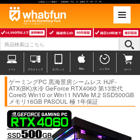
お客様レビュー募集中 営業時間：平日 月～金曜日 10：00～17：30
中古パソコン販売のワットファン
Mac
レンタル
ノート
デスクトップ
タブレット
カート
ゲーミングPC 黒海景房シームレス HJF-
ATX(BK)水冷 GeForce RTX4060 第13世代
Corei5 Win10 or Win11 NVMe M.2 SSD500GB
メモリ16GB PASOUL 極 1年保証