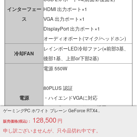
インターフェー
HDMI 出力ポート×1
ス
VGA 出力ポート×1
DisplayPort 出力ポート×1
オーディオポート(マイク/ヘッドホン)
レインボーLED冷却ファン(※前部3基、
冷却FAN
後部1基、上部or下部2基)
電源 550W
80PLUS 認証
電源
・ハイエンドVGAに対応
・105℃コンデンサーの採用
ゲーミングPC ホワイト プレーン GeForce RTX4..
・「Haswell」省電力モードで動作確認
128,500
円
販売価格(税込)：
済。
申し訳ございませんが、只今品切れ中です。