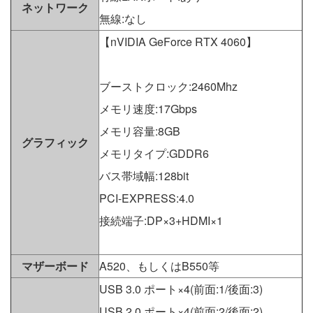
ネットワーク
無線:なし
【nVIDIA GeForce RTX 4060】
ブーストクロック:2460Mhz
メモリ速度:17Gbps
メモリ容量:8GB
グラフィック
メモリタイプ:GDDR6
バス帯域幅:128bit
PCI-EXPRESS:4.0
接続端子:DP×3+HDMI×1
マザーボード
A520、もしくはB550等
USB 3.0 ポート×4(前面:1/後面:3)
USB 2.0 ポート×4(前面:2/後面:2)