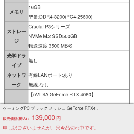
16GB
メモリ
型番:DDR4-3200(PC4-25600)
Crucial P3シリーズ
ストレー
NVMe M.2 SSD500GB
ジ
転送速度 3500 MB/S
光学ドラ
無し
イブ
ネットワ
有線LANポート:あり
ーク
無線:なし
【nVIDIA GeForce RTX 4060】
ゲーミングPC ブラック メッシュ GeForce RTX4..
ブーストクロック:2460Mhz
139,000
円
販売価格(税込)：
メモリ速度:17Gbps
申し訳ございませんが、只今品切れ中です。
グラフィ
メモリ容量:8GB