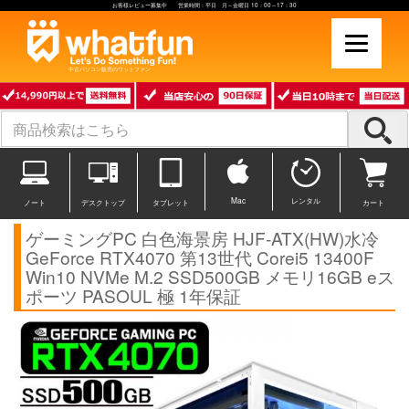
お客様レビュー募集中 営業時間：平日 月～金曜日 10：00～17：30
中古パソコン販売のワットファン
Mac
レンタル
ノート
デスクトップ
タブレット
カート
ゲーミングPC 白色海景房 HJF-ATX(HW)水冷
GeForce RTX4070 第13世代 Corei5 13400F
Win10 NVMe M.2 SSD500GB メモリ16GB eス
ポーツ PASOUL 極 1年保証