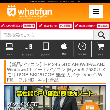
お客様レビュー募集中 営業時間：平日 月～金曜日 10：00～17：30
中古パソコン販売のワットファン
Mac
レンタル
ノート
デスクトップ
タブレット
カート
【新品パソコン】HP 245 G10 AH0W0PA#ABJ
Windows11 ノートパソコン [Ryzen5 7530U メ
モリ16GB SSD512GB 無線 カメラ Type-C Wi-
Fi6 フルHD 14型] :新品