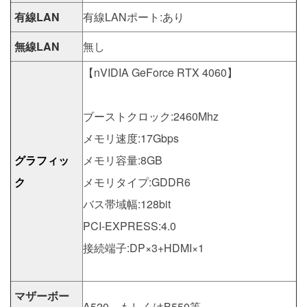
有線LAN
有線LANポート:あり
無線LAN
無し
【nVIDIA GeForce RTX 4060】
ブーストクロック:2460Mhz
メモリ速度:17Gbps
グラフィッ
メモリ容量:8GB
ク
メモリタイプ:GDDR6
バス帯域幅:128bit
PCI-EXPRESS:4.0
接続端子:DP×3+HDMI×1
マザーボー
A520、もしくはB550等