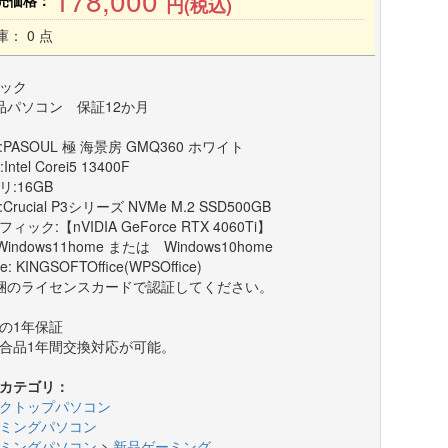
178,000
売価格：
円(税込)
庫： 0 点
ック
品パソコン 保証12か月
:PASOUL 極 海景房 GMQ360 ホワイト
Intel Corei5 13400F
リ:16GB
:Crucial P3シリーズ NVMe M.2 SSD500GB
ィック:【nVIDIA GeForce RTX 4060Ti】
Windows11home または Windows10home
ce: KINGSOFTOffice(WPSOffice)
梱のライセンスカードで認証してください。
の1年保証
合品1年間交換対応が可能。
カテゴリ：
クトップパソコン
ミングパソコン
ミングパソコン
>
新品ゲーミング