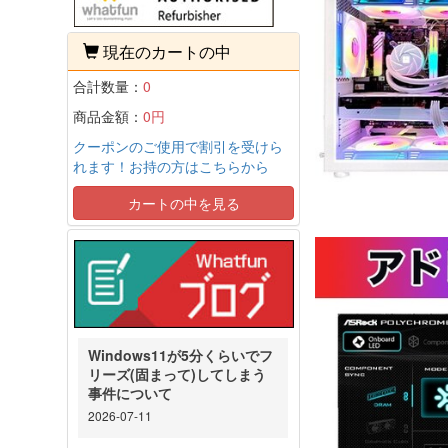
現在のカートの中
合計数量：
0
商品金額：
0円
クーポンのご使用で割引を受けら
れます！お持の方はこちらから
カートの中を見る
Windows11が5分くらいでフ
リーズ(固まって)してしまう
事件について
2026-07-11