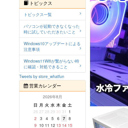
トピックス
トピックス一覧
パソコンが起動できなくなった
時に試していただきたいこと
Windows10アップデートによる
注意事項
Windows11Wifiが繋がらない時
に確認・対処できること
Tweets by store_whatfun
営業カレンダー
2026年8月
日
月
火
水
木
金
土
26
27
28
29
30
31
1
2
3
4
5
6
7
8
9
10
11
12
13
14
15