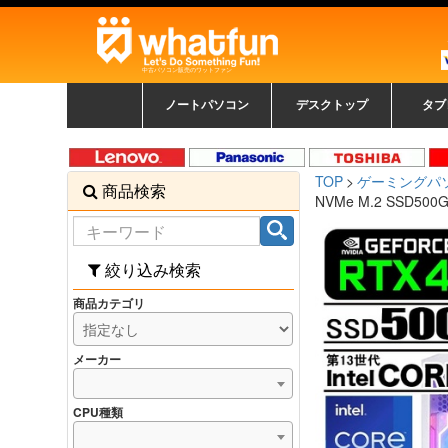
中古パソコン販売のワットファン
ノートパソコン
デスクトップ
タブ
中古ノートパソコン一覧
新品ノートパソコン一
カラーリングパソコン
おまかせフルセット
メーカーで選ぶ
HPヒューレットパ
Fujitsu 富士通
Lenovo レノボ
SONY ソニー
Toshiba 東芝
DELL デル
メーカーで選ぶ
Panasonic
NEC
HPヒュ
Leno
Fuji
中古タ
DEL
メーカ
Ap
N
中古デスクトップ一覧
新品デスクトップ一
ゲーミングパソコン
トレーディングパソ
パソコン
覧
ッカード
ッ
TOP
ゲーミングパ
商品検索
コン
覧
NVMe M.2 SSD50
絞り込み検索
商品カテゴリ
メーカー
CPU種類