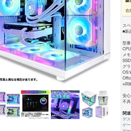
販
在
スペ
■新
型番
CPU:
メモ
SSD
グラフ
OS:
Offi
※同
安心
不具
関連
デス
ゲー
ゲー