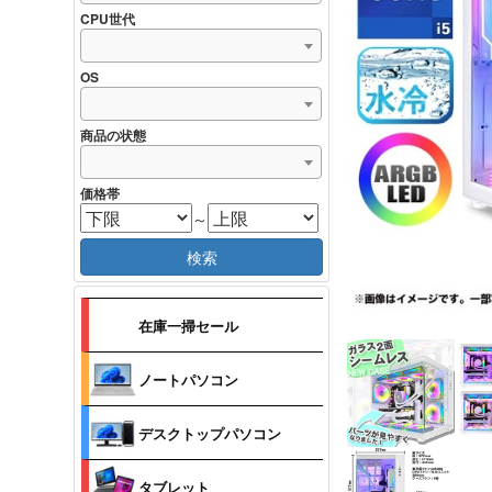
CPU世代
OS
商品の状態
価格帯
～
検索
在庫一掃セール
ノートパソコン
デスクトップパソコン
タブレット