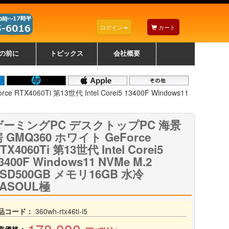
ログイン
カート
の前に
トピックス
会社概要
ナノゾーンコーティングについて
カラーリングパソコンについて
トラブルシューティング
お得なクーポンについて
パソコンの選び方
レッツノート紹介
トピックス一覧
デスクトップパソコンの選
ゲーミングパソコンの選び
ノートパソコンの選び方
CPUの種類や選び方
NXシリーズ特集
AXシリーズ特集
SXシリーズ特集
Macの選び方
Windows編
Mac編
w
w
w
び方
方
4060Ti 第13世代 Intel Corei5 13400F Windows11
ゲーミングPC デスクトップPC 海景
 GMQ360 ホワイト GeForce
TX4060Ti 第13世代 Intel Corei5
3400F Windows11 NVMe M.2
SD500GB メモリ16GB 水冷
ASOUL極
品コード：
360wh-rtx46ti-i5