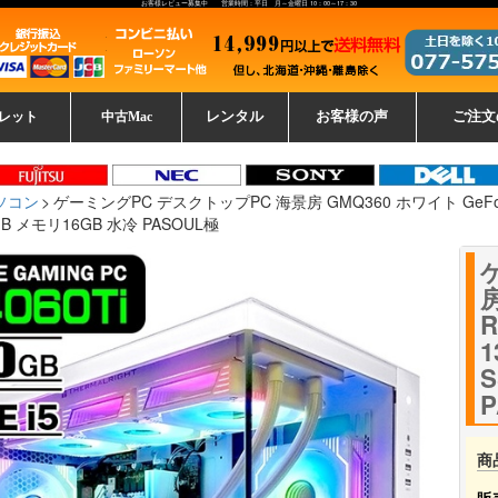
お客様レビュー募集中 営業時間：平日 月～金曜日 10：00～17：30
レット
中古Mac
レンタル
お客様の声
ご注文
ーレットパ
vo レノボ
tsu 富士通
ブレット一覧
L デル
ーで選ぶ
ple
EC
Fujitsu 富士通
Lenovo レノボ
中古MacBook Pro
中古MacBook Air
Toshiba 東芝
中古Mac Studio
中古MacBook
中古Mac mini
中古Mac Pro
中古Apple一覧
Microsoft
中古iMac
中古iPad
Apple
NEC
HP
iPad
カード
ソコン
ゲーミングPC デスクトップPC 海景房 GMQ360 ホワイト GeForce RTX
0GB メモリ16GB 水冷 PASOUL極
房
R
1
S
P
商