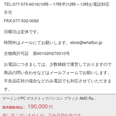
TEL:077-575-6016(10時～17時半)12時～13時お電話対応
不可
FAX:077-532-0092
日曜日は定休です。
時間外はメールにてお願いします。store@whatfun.jp
古物商許可証 第60102H270010号
お電話につきましては、少数精鋭で運営しておりますので
商品の問い合わせなどはメールフォームでお願いします。
不良品応対の場合などのみ電話でも対応させていただきま
す。
特定商取引法に基づく表記
ゲーミングPC デスクトップパソコン ブラック AMD Ra..
190,000
円
販売価格(税込)：
Copyright © 2005-2026 中古パソコン通販専門店 | PC販売
申し訳ございませんが、只今品切れ中です。