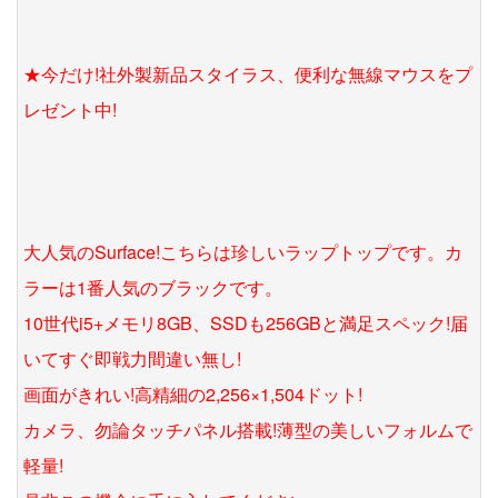
★今だけ!社外製新品スタイラス、便利な無線マウスをプ
レゼント中!
大人気のSurface!こちらは珍しいラップトップです。カ
ラーは1番人気のブラックです。
10世代i5+メモリ8GB、SSDも256GBと満足スペック!届
いてすぐ即戦力間違い無し!
画面がきれい!高精細の2,256×1,504ドット!
カメラ、勿論タッチパネル搭載!薄型の美しいフォルムで
軽量!