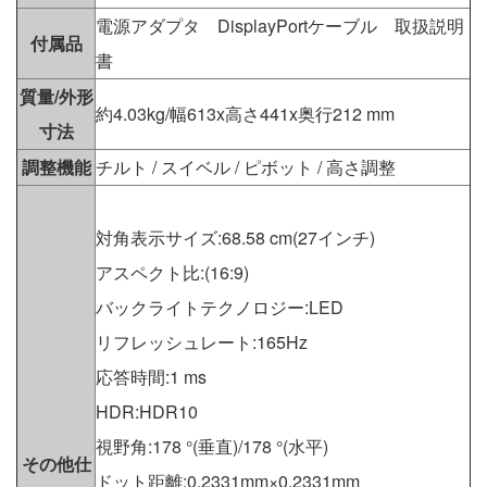
電源アダプタ DisplayPortケーブル 取扱説明
付属品
書
質量/外形
約4.03kg/幅613x高さ441x奥行212 mm
寸法
調整機能
チルト / スイベル / ピボット / 高さ調整
対角表示サイズ:68.58 cm(27インチ)
アスペクト比:(16:9)
バックライトテクノロジー:LED
リフレッシュレート:165Hz
応答時間:1 ms
HDR:HDR10
視野角:178 °(垂直)/178 °(水平)
その他仕
ドット距離:0.2331mm×0.2331mm