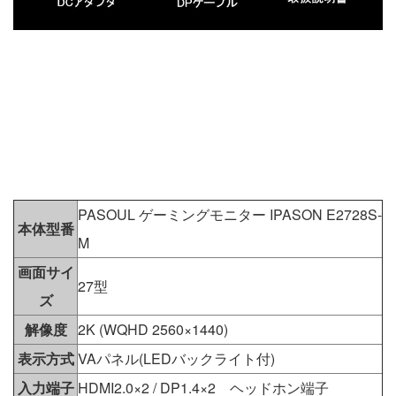
PASOUL ゲーミングモニター IPASON E2728S-
本体型番
M
画面サイ
27型
ズ
解像度
2K (WQHD 2560×1440)
表示方式
VAパネル(LEDバックライト付)
入力端子
HDMI2.0×2 / DP1.4×2 ヘッドホン端子