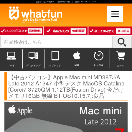
お客様レビュー募集中 営業時間：平日 月～金曜日 10：00～17：30
中古パソコン販売のワットファン
Mac
レンタル
ノート
デスクトップ
タブレット
カート
【中古パソコン】Apple Mac mini MD387J/A
Late 2012 A1347 小型デスク MacOS Catalina
[Corei7 3720QM 1.12TB(Fusion Drive) 今だけ
メモリ16GB 無線 BT OS10.15.7]:良品