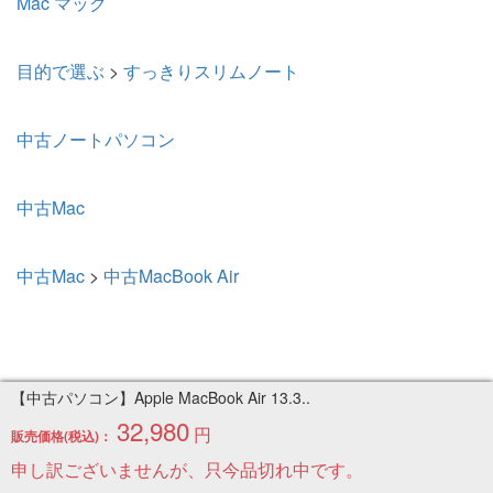
Mac マック
目的で選ぶ
>
すっきりスリムノート
中古ノートパソコン
中古Mac
中古Mac
>
中古MacBook Air
このページの先頭へ
【中古パソコン】Apple MacBook Air 13.3..
ご利用のご案内
32,980
円
販売価格(税込)：
申し訳ございませんが、只今品切れ中です。
◆レンタル商品について