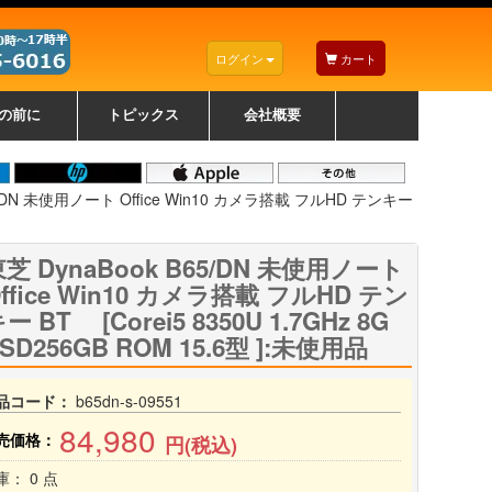
ログイン
カート
の前に
トピックス
会社概要
ナノゾーンコーティングについて
カラーリングパソコンについて
トラブルシューティング
お得なクーポンについて
パソコンの選び方
レッツノート紹介
トピックス一覧
デスクトップパソコンの選
ゲーミングパソコンの選び
ノートパソコンの選び方
CPUの種類や選び方
NXシリーズ特集
AXシリーズ特集
SXシリーズ特集
Macの選び方
Windows編
Mac編
w
w
w
び方
方
5/DN 未使用ノート Office Win10 カメラ搭載 フルHD テンキー
芝 DynaBook B65/DN 未使用ノート
ffice Win10 カメラ搭載 フルHD テン
ー BT [Corei5 8350U 1.7GHz 8G
SD256GB ROM 15.6型 ]:未使用品
品コード：
b65dn-s-09551
84,980
売価格：
円(税込)
庫： 0 点