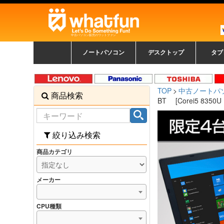
中古パソコン販売のワットファン
ノートパソコン
デスクトップ
タブ
中古ノートパソコン一覧
新品ノートパソコン一
カラーリングパソコン
おまかせフルセット
メーカーで選ぶ
HPヒューレットパ
Fujitsu 富士通
Lenovo レノボ
SONY ソニー
Toshiba 東芝
DELL デル
メーカーで選ぶ
Panasonic
NEC
HPヒュ
Leno
Fuji
中古タ
DEL
メーカ
Ap
N
中古デスクトップ一覧
新品デスクトップ一
ゲーミングパソコン
トレーディングパソ
パソコン
覧
ッカード
ッ
TOP
中古ノートパ
商品検索
コン
覧
BT [Corei5 8350U
絞り込み検索
商品カテゴリ
メーカー
CPU種類