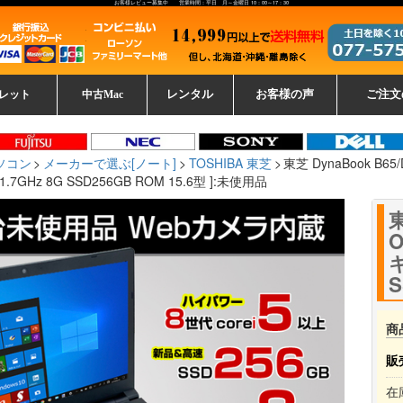
お客様レビュー募集中 営業時間：平日 月～金曜日 10：00～17：30
レット
中古Mac
レンタル
お客様の声
ご注文
ーレットパ
vo レノボ
tsu 富士通
ブレット一覧
L デル
ーで選ぶ
ple
EC
Fujitsu 富士通
Lenovo レノボ
中古MacBook Pro
中古MacBook Air
Toshiba 東芝
中古Mac Studio
中古MacBook
中古Mac mini
中古Mac Pro
中古Apple一覧
Microsoft
中古iMac
中古iPad
Apple
NEC
HP
iPad
カード
ソコン
メーカーで選ぶ[ノート]
TOSHIBA 東芝
東芝 DynaBook B6
 1.7GHz 8G SSD256GB ROM 15.6型 ]:未使用品
東
O
キ
S
商
販
在