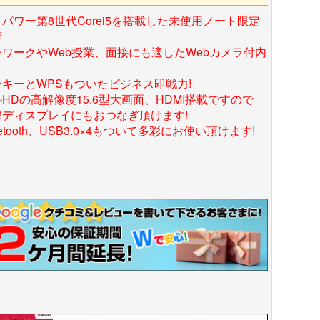
パワー第8世代Corei5を搭載した未使用ノート限定
荷
レワークやWeb授業、面接にも適したWebカメラ付内
ンキーとWPSもついたビジネス即戦力!
HDの高解像度15.6型大画面、HDMI搭載ですので
部ディスプレイにもおつなぎ頂けます!
uetooth、USB3.0×4もついて多彩にお使い頂けます!