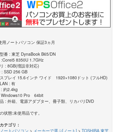
使用ノートパソコン 保証3ヵ月
番 : 東芝 DynaBook B65/DN
 :Corei5 8350U 1.7GHz
リ : 8GB(増設非対応)
 : SSD 256 GB
スプレイ 15.6インチ ワイド 1920×1080ドット (フルHD)
AN : 有
: 約2.4kg
 Windows10 Pro 64bit
品 : 外箱、電源アダプター、冊子類、リカバリDVD
の状態:未使用品です。
カテゴリ：
ノートパソコン
>
メーカーで選ぶ[ノート]
>
TOSHIBA 東芝