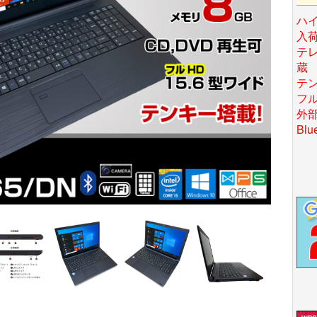
ハイ
入
テ
蔵
テ
フル
外
Bl