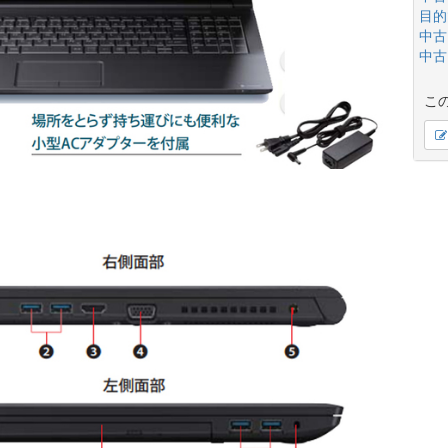
目的
中古
中古
こ