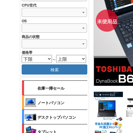
CPU世代
OS
商品の状態
価格帯
～
検索
在庫一掃セール
ノートパソコン
デスクトップパソコン
タブレット