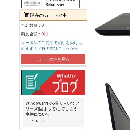
現在のカートの中
合計数量：
0
商品金額：
0円
クーポンのご使用で割引を受けら
れます！お持の方はこちらから
カートの中を見る
Windows11が5分くらいでフ
リーズ(固まって)してしまう
事件について
2026-07-11