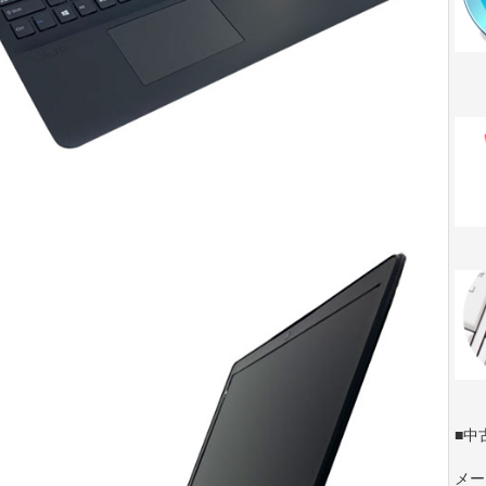
■中
メー