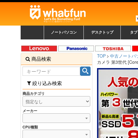
中古パソコン販売のワットファン
ノートパソコン
デスクトップ
タブ
中古ノートパソコン一覧
新品ノートパソコン一
カラーリングパソコン
おまかせフルセット
メーカーで選ぶ
HPヒューレットパ
Fujitsu 富士通
Lenovo レノボ
SONY ソニー
Toshiba 東芝
DELL デル
メーカーで選ぶ
Panasonic
NEC
HPヒュ
Leno
Fuji
中古タ
DEL
メーカ
Ap
N
中古デスクトップ一覧
新品デスクトップ一
ゲーミングパソコン
トレーディングパソ
パソコン
覧
ッカード
ッ
TOP
中古ノートパ
商品検索
コン
覧
カメラ 第3世代 [Core
絞り込み検索
商品カテゴリ
メーカー
CPU種類