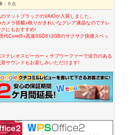
庫： 0 点
気のマットブラックのVAIOが入荷しました。
ebカメラ搭載+映りがきれいなグレア液晶なのでテレ
ークにもおすすめ!
世代Corei5+高速SSD512GBのサクサク快適スペッ
蔵ステレオスピーカー + サブウーファーで迫力のある
低音サウンドもお楽しみいただけます!