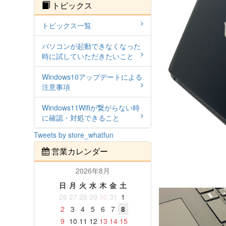
トピックス
トピックス一覧
パソコンが起動できなくなった
時に試していただきたいこと
Windows10アップデートによる
注意事項
Windows11Wifiが繋がらない時
に確認・対処できること
Tweets by store_whatfun
営業カレンダー
2026年8月
日
月
火
水
木
金
土
26
27
28
29
30
31
1
2
3
4
5
6
7
8
9
10
11
12
13
14
15