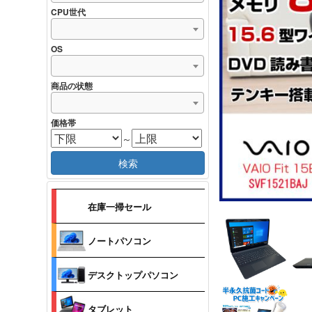
CPU世代
OS
商品の状態
価格帯
～
検索
在庫一掃セール
ノートパソコン
デスクトップパソコン
タブレット