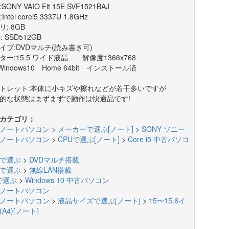
SONY VAIO Fit 15E SVF1521BAJ
Intel corei5 3337U 1.8GHz
: 8GB
: SSD512GB
イブ:DVDマルチ(読み書き可)
ター:15.5 ワイド液晶 解像度1366x768
Windows10 Home 64bit インストール済
トレット:本体に小キズや擦れなどが若干多いですが
的な状態はまずまずで動作は快適品です!
カテゴリ：
ノートパソコン
>
メーカーで選ぶ[ノート]
>
SONY ソニー
ノートパソコン
>
CPUで選ぶ[ノート]
>
Core i5 中古パソコ
で選ぶ
>
DVDマルチ搭載
で選ぶ
>
無線LAN搭載
で選ぶ
>
Windows 10 中古パソコン
ノートパソコン
ノートパソコン
>
液晶サイズで選ぶ[ノート]
>
15〜15.6イ
A4)[ノート]