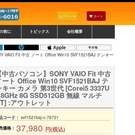
ログイン
カート
の前に
トピックス
会社概要
ナノゾーンコーティングについて
カラーリングパソコンについて
トラブルシューティング
お得なクーポンについて
パソコンの選び方
レッツノート紹介
トピックス一覧
デスクトップパソコンの選
ゲーミングパソコンの選び
ノートパソコンの選び方
CPUの種類や選び方
NXシリーズ特集
AXシリーズ特集
SXシリーズ特集
Macの選び方
Windows編
Mac編
w
w
w
び方
方
IO Fit 中古 ノート Office Win10 SVF1521BAJ テンキー
中古パソコン】SONY VAIO Fit 中古
ート Office Win10 SVF1521BAJ テ
キー カメラ 第3世代 [Corei5 3337U
.8GHz 8G SSD512GB 無線 マルチ
BT] :アウトレット
品コード：
svf1521baj-c-76721
37,980
売価格：
円(税込)