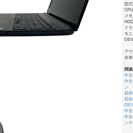
型式:
CPU:
メモリ
HDD
ドラ
モニ
OS:
アウ
全体
関連
中古
中古
ン
目的
目的
OS
中古
中古
ンチ(