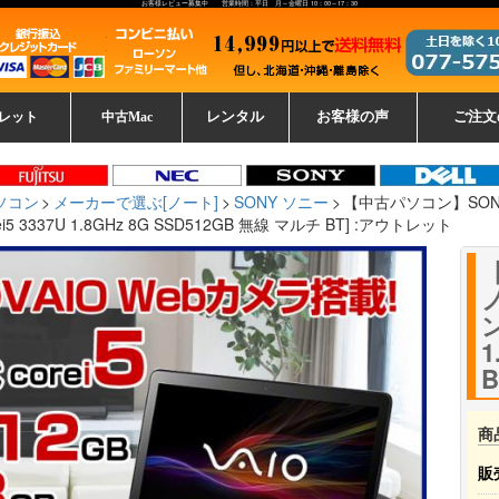
お客様レビュー募集中 営業時間：平日 月～金曜日 10：00～17：30
レット
中古Mac
レンタル
お客様の声
ご注文
ーレットパ
vo レノボ
tsu 富士通
ブレット一覧
L デル
ーで選ぶ
ple
EC
Fujitsu 富士通
Lenovo レノボ
中古MacBook Pro
中古MacBook Air
Toshiba 東芝
中古Mac Studio
中古MacBook
中古Mac mini
中古Mac Pro
中古Apple一覧
Microsoft
中古iMac
中古iPad
Apple
NEC
HP
iPad
カード
ソコン
メーカーで選ぶ[ノート]
SONY ソニー
【中古パソコン】SONY VA
i5 3337U 1.8GHz 8G SSD512GB 無線 マルチ BT] :アウトレット
【
ノ
ン
1
商
販