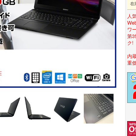
在
人
W
ワ
第3
ク!
内
重