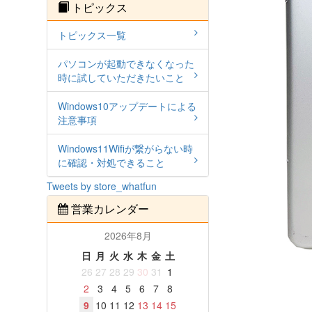
トピックス
トピックス一覧
パソコンが起動できなくなった
時に試していただきたいこと
Windows10アップデートによる
注意事項
Windows11Wifiが繋がらない時
に確認・対処できること
Tweets by store_whatfun
営業カレンダー
2026年8月
日
月
火
水
木
金
土
26
27
28
29
30
31
1
2
3
4
5
6
7
8
9
10
11
12
13
14
15