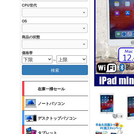
CPU世代
OS
商品の状態
価格帯
～
検索
在庫一掃セール
ノートパソコン
デスクトップパソコン
タブレット