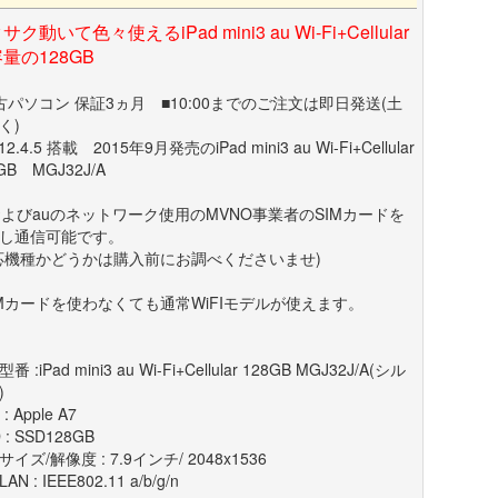
サク動いて色々使えるiPad mini3 au Wi-Fi+Cellular
量の128GB
古パソコン 保証3ヵ月 ■10:00までのご注文は即日発送(土
除く)
 12.4.5 搭載 2015年9月発売のiPad mini3 au Wi-Fi+Cellular
GB MGJ32J/A
およびauのネットワーク使用のMVNO事業者のSIMカードを
し通信可能です。
応機種かどうかは購入前にお調べくださいませ)
IMカードを使わなくても通常WiFIモデルが使えます。
番 :iPad mini3 au Wi-Fi+Cellular 128GB MGJ32J/A(シル
)
: Apple A7
 : SSD128GB
イズ/解像度 : 7.9インチ/ 2048x1536
N : IEEE802.11 a/b/g/n