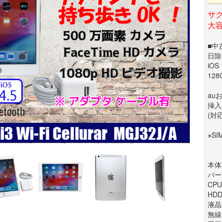
サク
大容
■中
日
iOS
128
au
挿入
(対
※S
本体型
バー
CPU 
HDD
液晶サ
無線LA