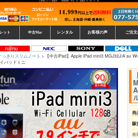
お客様レビュー募集中 営業時間：平日 月～金曜日 10：00～17：30
レット
中古Mac
レンタル
お客様の声
ご注文
ーレットパ
vo レノボ
tsu 富士通
ブレット一覧
L デル
ーで選ぶ
ple
EC
Fujitsu 富士通
Lenovo レノボ
中古MacBook Pro
中古MacBook Air
Toshiba 東芝
中古Mac Studio
中古MacBook
中古Mac mini
中古Mac Pro
中古Apple一覧
Microsoft
中古iMac
中古iPad
Apple
NEC
HP
iPad
カード
すっきりスリムノート
【中古iPad】Apple iPad mini3 MGJ32J/A au Wi-
 アイパッドミニ
【
M
A
商
販
在