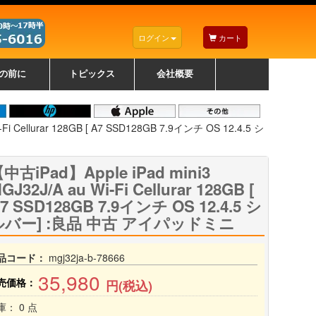
ログイン
カート
の前に
トピックス
会社概要
ナノゾーンコーティングについて
カラーリングパソコンについて
トラブルシューティング
お得なクーポンについて
パソコンの選び方
レッツノート紹介
トピックス一覧
デスクトップパソコンの選
ゲーミングパソコンの選び
ノートパソコンの選び方
CPUの種類や選び方
NXシリーズ特集
AXシリーズ特集
SXシリーズ特集
Macの選び方
Windows編
Mac編
w
w
w
び方
方
Fi Cellurar 128GB [ A7 SSD128GB 7.9インチ OS 12.4.5 シ
中古iPad】Apple iPad mini3
GJ32J/A au Wi-Fi Cellurar 128GB [
7 SSD128GB 7.9インチ OS 12.4.5 シ
ルバー] :良品 中古 アイパッドミニ
品コード：
mgj32ja-b-78666
35,980
売価格：
円(税込)
庫： 0 点