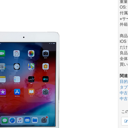
重量:
OS:
付属
※サ
外箱
商品
iO
だけ
良品
全体
買い
関連
目的
タブ
中古
中古
こ