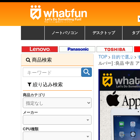
中古パソコン販売のワットファン
ノートパソコン
デスクトップ
タブ
中古ノートパソコン一覧
新品ノートパソコン一
カラーリングパソコン
おまかせフルセット
メーカーで選ぶ
HPヒューレットパ
Fujitsu 富士通
Lenovo レノボ
SONY ソニー
Toshiba 東芝
DELL デル
メーカーで選ぶ
Panasonic
NEC
HPヒュ
Leno
Fuji
中古タ
DEL
メーカ
Ap
N
中古デスクトップ一覧
新品デスクトップ一
ゲーミングパソコン
トレーディングパソ
パソコン
覧
ッカード
ッ
TOP
目的で選ぶ
商品検索
コン
覧
ルバー] :良品 中古
絞り込み検索
商品カテゴリ
メーカー
CPU種類