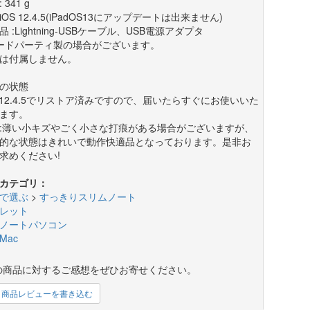
 341 g
 iOS 12.4.5(iPadOS13にアップデートは出来ません)
品 :Lightning-USBケーブル、USB電源アダプタ
ードパーティ製の場合がございます。
は付属しません。
の状態
S 12.4.5でリストア済みですので、届いたらすぐにお使いいた
ます。
:薄い小キズやごく小さな打痕がある場合がございますが、
的な状態はきれいで動作快適品となっております。是非お
求めください!
カテゴリ：
で選ぶ
>
すっきりスリムノート
レット
ノートパソコン
Mac
の商品に対するご感想をぜひお寄せください。
商品レビューを書き込む