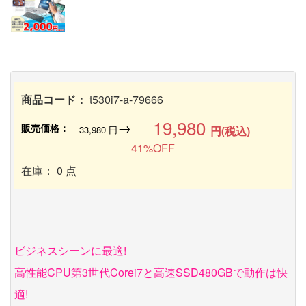
商品コード：
t530i7-a-79666
19,980
→
販売価格：
33,980
円
円(税込)
41%OFF
在庫： 0 点
ビジネスシーンに最適!
高性能CPU第3世代Corei7と高速SSD480GBで動作は快
適!