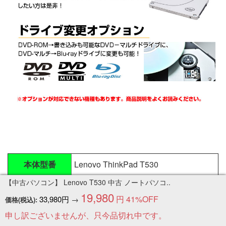
本体型番
Lenovo ThinkPad T530
【中古パソコン】 Lenovo T530 中古 ノートパソコ..
CPU
Core i7 3520M 2.9GHz
19,980
円
41%OFF
33,980円
→
価格(税込):
メモリ
8GB
申し訳ございませんが、只今品切れ中です。