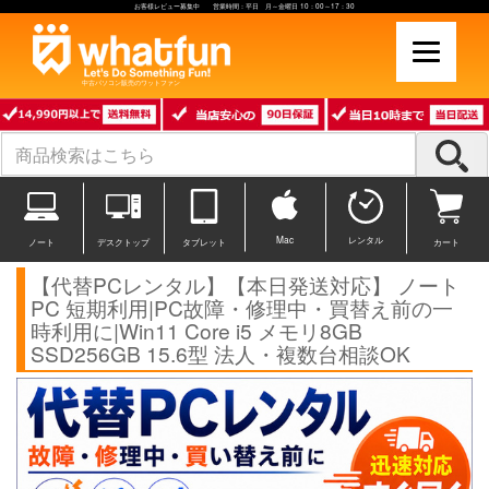
お客様レビュー募集中 営業時間：平日 月～金曜日 10：00～17：30
中古パソコン販売のワットファン
Mac
レンタル
ノート
デスクトップ
タブレット
カート
【代替PCレンタル】【本日発送対応】 ノート
PC 短期利用|PC故障・修理中・買替え前の一
時利用に|Win11 Core i5 メモリ8GB
SSD256GB 15.6型 法人・複数台相談OK