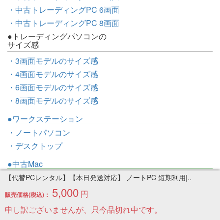
・中古トレーディングPC 6画面
・中古トレーディングPC 8画面
●トレーディングパソコンの
サイズ感
・3画面モデルのサイズ感
・4画面モデルのサイズ感
・6画面モデルのサイズ感
・8画面モデルのサイズ感
●ワークステーション
・ノートパソコン
・デスクトップ
●中古Mac
・MacBook Air
【代替PCレンタル】【本日発送対応】 ノートPC 短期利用|..
5,000
・MacBook Pro
円
販売価格(税込)：
・MacBook
申し訳ございませんが、只今品切れ中です。
・iMac