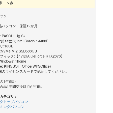
庫： 5 点
ック
品パソコン 保証12か月
 PASOUL 煌 S7
:第14世代 Intel Corei5 14400F
リ:16GB
:NVMe M.2 SSD500GB
ィック:【nVIDIA GeForce RTX2070】
Windows11home
ce: KINGSOFTOffice(WPSOffice)
梱のライセンスカードで認証してください。
の1年保証
合品1年間交換対応が可能。
カテゴリ：
クトップパソコン
ミングパソコン