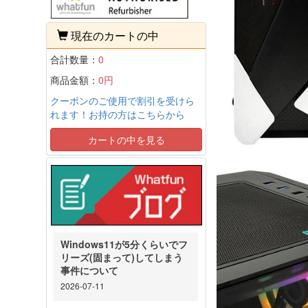
現在のカートの中
合計数量：
0
商品金額：
0円
クーポンのご使用で割引を受けら
れます！お持の方はこちらから
カートの中を見る
Windows11が5分くらいでフ
リーズ(固まって)してしまう
事件について
2026-07-11