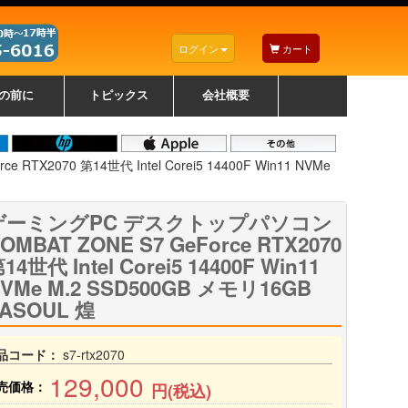
ログイン
カート
の前に
トピックス
会社概要
ナノゾーンコーティングについて
カラーリングパソコンについて
トラブルシューティング
お得なクーポンについて
パソコンの選び方
レッツノート紹介
トピックス一覧
デスクトップパソコンの選
ゲーミングパソコンの選び
ノートパソコンの選び方
CPUの種類や選び方
NXシリーズ特集
AXシリーズ特集
SXシリーズ特集
Macの選び方
Windows編
Mac編
w
w
w
び方
方
2070 第14世代 Intel Corei5 14400F Win11 NVMe
ゲーミングPC デスクトップパソコン
OMBAT ZONE S7 GeForce RTX2070
14世代 Intel Corei5 14400F Win11
VMe M.2 SSD500GB メモリ16GB
ASOUL 煌
品コード：
s7-rtx2070
129,000
売価格：
円(税込)