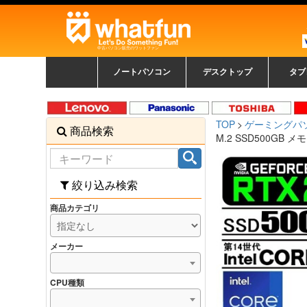
中古パソコン販売のワットファン
ノートパソコン
デスクトップ
タブ
中古ノートパソコン一覧
新品ノートパソコン一
カラーリングパソコン
おまかせフルセット
メーカーで選ぶ
HPヒューレットパ
Fujitsu 富士通
Lenovo レノボ
SONY ソニー
Toshiba 東芝
DELL デル
メーカーで選ぶ
Panasonic
NEC
HPヒュ
Leno
Fuji
中古タ
DEL
メーカ
Ap
N
中古デスクトップ一覧
新品デスクトップ一
ゲーミングパソコン
トレーディングパソ
パソコン
覧
ッカード
ッ
TOP
ゲーミングパ
商品検索
コン
覧
M.2 SSD500GB メ
絞り込み検索
商品カテゴリ
メーカー
CPU種類