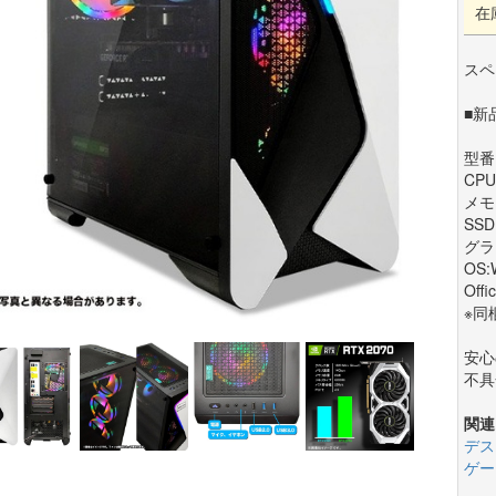
在
スペ
■新
型番:
CPU
メモ
SSD
グラフ
OS:
Offi
※同
安心
不具
関連
デス
ゲー