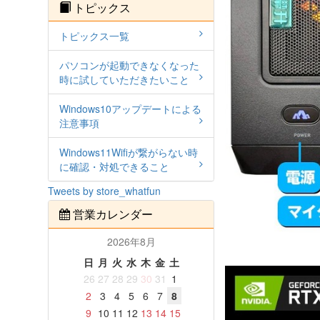
トピックス
トピックス一覧
パソコンが起動できなくなった
時に試していただきたいこと
Windows10アップデートによる
注意事項
Windows11Wifiが繋がらない時
に確認・対処できること
Tweets by store_whatfun
営業カレンダー
2026年8月
日
月
火
水
木
金
土
26
27
28
29
30
31
1
2
3
4
5
6
7
8
9
10
11
12
13
14
15