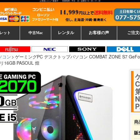
お客様レビュー募集中 営業時間：平日 月～金曜日 10：00～17：30
レット
中古Mac
レンタル
お客様の声
ご注文
ーレットパ
vo レノボ
tsu 富士通
ブレット一覧
L デル
ーで選ぶ
ple
EC
Fujitsu 富士通
Lenovo レノボ
中古MacBook Pro
中古MacBook Air
Toshiba 東芝
中古Mac Studio
中古MacBook
中古Mac mini
中古Mac Pro
中古Apple一覧
Microsoft
中古iMac
中古iPad
Apple
NEC
HP
iPad
カード
ソコン
ゲーミングPC デスクトップパソコン COMBAT ZONE S7 GeForce RTX
モリ16GB PASOUL 煌
C
第
N
P
商
販