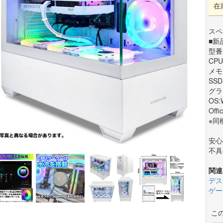
在
スペ
■新
型番
CPU
メモ
SSD
グラフ
OS:
Offi
※同
安心
不具
関連
デス
ゲー
こ