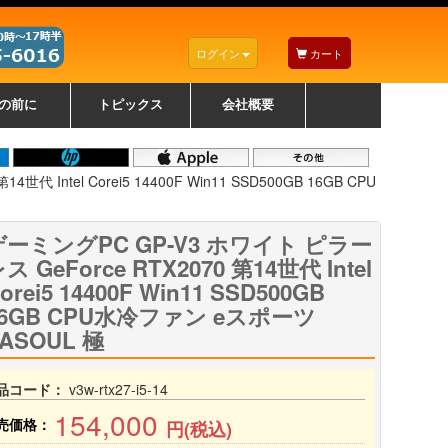
ログイン
カート
の前に
トピックス
会社概要
ナノゾーンコーティングについて
カラーリングパソコンについて
トラブルシューティング
お得なクーポンについて
パソコンの選び方
レッツノート紹介
トピックス一覧
デスクトップパソコンの選
ゲーミングパソコンの選び
ノートパソコンの選び方
CPUの種類や選び方
NXシリーズ特集
AXシリーズ特集
SXシリーズ特集
Macの選び方
Windows編
Mac編
w
w
w
び方
方
 Intel Corei5 14400F Win11 SSD500GB 16GB CPU
ゲーミングPC GP-V3 ホワイト ピラー
ス GeForce RTX2070 第14世代 Intel
orei5 14400F Win11 SSD500GB
16GB CPU水冷ファン eスポーツ
ASOUL 極
品コード：
v3w-rtx27-i5-14
154,000
売価格：
円(税込)