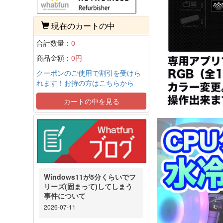
現在のカートの中
合計数量：
0
商品金額：
0円
クーポンのご使用で割引を受けら
れます！お持の方はこちらから
カートの中を見る
Windows11が5分くらいでフ
リーズ(固まって)してしまう
事件について
2026-07-11