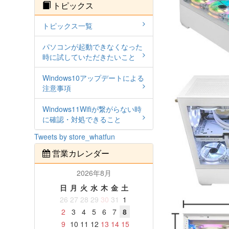
トピックス
トピックス一覧
パソコンが起動できなくなった
時に試していただきたいこと
Windows10アップデートによる
注意事項
Windows11Wifiが繋がらない時
に確認・対処できること
Tweets by store_whatfun
営業カレンダー
2026年8月
日
月
火
水
木
金
土
26
27
28
29
30
31
1
2
3
4
5
6
7
8
9
10
11
12
13
14
15