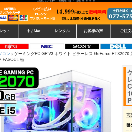
お客様レビュー募集中 営業時間：平日 月～金曜日 10：00～17：30
レット
中古Mac
レンタル
お客様の声
ご注文
ーレットパ
vo レノボ
tsu 富士通
ブレット一覧
L デル
ーで選ぶ
ple
EC
Fujitsu 富士通
Lenovo レノボ
中古MacBook Pro
中古MacBook Air
Toshiba 東芝
中古Mac Studio
中古MacBook
中古Mac mini
中古Mac Pro
中古Apple一覧
Microsoft
中古iMac
中古iPad
Apple
NEC
HP
iPad
カード
ソコン
ゲーミングPC GP-V3 ホワイト ピラーレス GeForce RTX2070 第14世代
PASOUL 極
レ
C
P
商
販