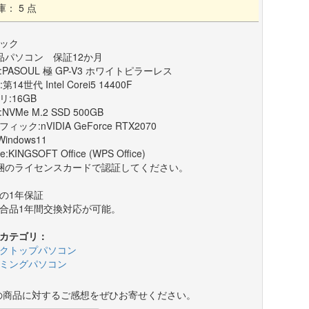
庫： 5 点
ック
品パソコン 保証12か月
:PASOUL 極 GP-V3 ホワイトピラーレス
:第14世代 Intel Corei5 14400F
リ:16GB
:NVMe M.2 SSD 500GB
ィック:nVIDIA GeForce RTX2070
Windows11
ce:KINGSOFT Office (WPS Office)
梱のライセンスカードで認証してください。
の1年保証
合品1年間交換対応が可能。
カテゴリ：
クトップパソコン
ミングパソコン
の商品に対するご感想をぜひお寄せください。