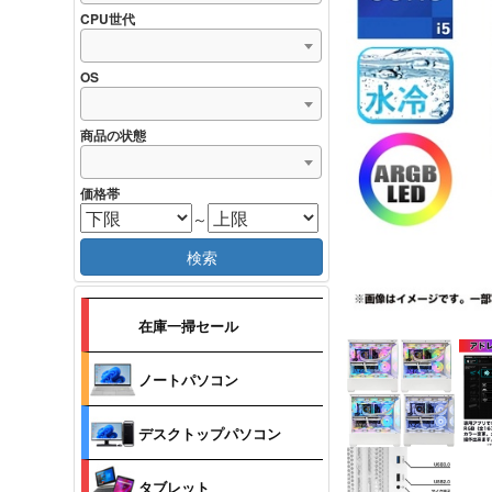
CPU世代
OS
商品の状態
価格帯
～
検索
在庫一掃セール
ノートパソコン
デスクトップパソコン
タブレット