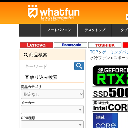
中古パソコン販売のワットファン
ノートパソコン
デスクトップ
タブ
中古ノートパソコン一覧
新品ノートパソコン一
カラーリングパソコン
おまかせフルセット
メーカーで選ぶ
HPヒューレットパ
Fujitsu 富士通
Lenovo レノボ
SONY ソニー
Toshiba 東芝
DELL デル
メーカーで選ぶ
Panasonic
NEC
HPヒュ
Leno
Fuji
中古タ
DEL
メーカ
Ap
N
中古デスクトップ一覧
新品デスクトップ一
ゲーミングパソコン
トレーディングパソ
パソコン
覧
ッカード
ッ
TOP
ゲーミングパ
商品検索
コン
覧
水冷ファン eスポーツ 
絞り込み検索
商品カテゴリ
メーカー
CPU種類