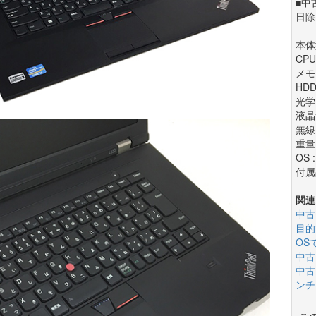
■中
日除
本体型
CPU 
メモリ
HDD
光学
液晶サ
無線
重量 
OS :
付属
関連
中古
目的
OS
中古
中古
ンチ(
こ