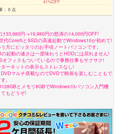
41%OFF
庫： 0 点
け33,980円→19,980円の怒涛の14,000円OFF!
世代Corei5とSSDの高速起動でWindows10が初めて!
いう方にピッタリのお手頃ノートパソコンです。
Dの起動の速さは一度味わうとHDDには戻れません!
PSオフィスもついているので事務仕事もサクサク!
ンターネットの表示もストレスなし!
たDVDマルチ搭載なのでDVDで映画を楽しむこともで
ます。
D128GBとメモリ8GBでWindows10パソコン入門機
てもどうぞ!