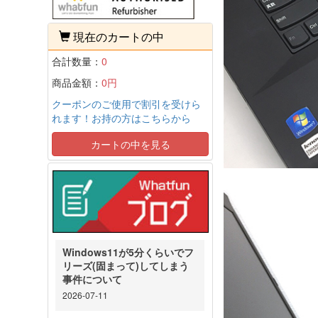
現在のカートの中
合計数量：
0
商品金額：
0円
クーポンのご使用で割引を受けら
れます！お持の方はこちらから
カートの中を見る
Windows11が5分くらいでフ
リーズ(固まって)してしまう
事件について
2026-07-11