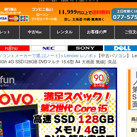
お客様レビュー募集中 営業時間：平日 月～金曜日 10：00～17：30
レット
中古Mac
レンタル
お客様の声
ご注文
ーレットパ
vo レノボ
tsu 富士通
ブレット一覧
L デル
ーで選ぶ
ple
EC
Fujitsu 富士通
Lenovo レノボ
中古MacBook Pro
中古MacBook Air
Toshiba 東芝
中古Mac Studio
中古MacBook
中古Mac mini
中古Mac Pro
中古Apple一覧
Microsoft
中古iMac
中古iPad
Apple
NEC
HP
iPad
カード
ソコン
メーカーで選ぶ[ノート]
Lenovo レノボ
【中古パソコン】 Leno
 2.5Gh 4G SSD128GB DVDマルチ 15.6型 A4 大画面 無線] :良品
【
ノ
第
S
面
商
販