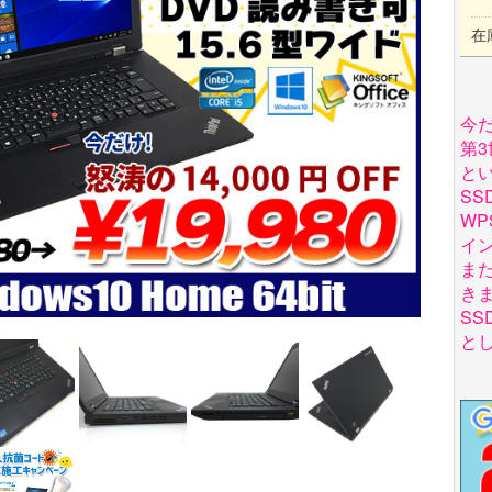
在
今だ
第3
と
SS
W
イ
ま
き
SS
とし