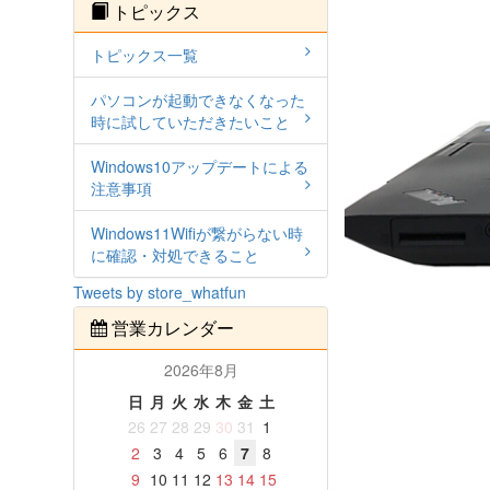
トピックス
トピックス一覧
パソコンが起動できなくなった
時に試していただきたいこと
Windows10アップデートによる
注意事項
Windows11Wifiが繋がらない時
に確認・対処できること
Tweets by store_whatfun
営業カレンダー
2026年8月
日
月
火
水
木
金
土
26
27
28
29
30
31
1
2
3
4
5
6
7
8
9
10
11
12
13
14
15