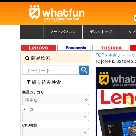
中古パソコン販売のワットファン
ノートパソコン
デスクトップ
タブ
中古ノートパソコン一覧
新品ノートパソコン一
カラーリングパソコン
おまかせフルセット
メーカーで選ぶ
HPヒューレットパ
Fujitsu 富士通
Lenovo レノボ
SONY ソニー
Toshiba 東芝
DELL デル
メーカーで選ぶ
Panasonic
NEC
HPヒュ
Leno
Fuji
中古タ
DEL
メーカ
Ap
N
中古デスクトップ一覧
新品デスクトップ一
ゲーミングパソコン
トレーディングパソ
パソコン
覧
ッカード
ッ
TOP
中古ノートパ
商品検索
コン
覧
代 [core i5 3210M
絞り込み検索
商品カテゴリ
メーカー
CPU種類