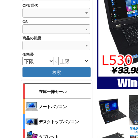
CPU世代
OS
商品の状態
価格帯
～
検索
在庫一掃セール
ノートパソコン
デスクトップパソコン
タブレット