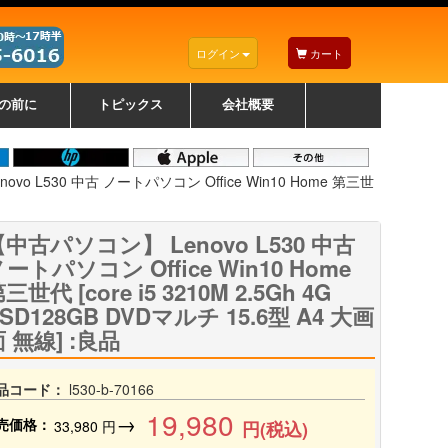
ログイン
カート
の前に
トピックス
会社概要
ナノゾーンコーティングについて
カラーリングパソコンについて
トラブルシューティング
お得なクーポンについて
パソコンの選び方
レッツノート紹介
トピックス一覧
デスクトップパソコンの選
ゲーミングパソコンの選び
ノートパソコンの選び方
CPUの種類や選び方
NXシリーズ特集
AXシリーズ特集
SXシリーズ特集
Macの選び方
Windows編
Mac編
w
w
w
び方
方
vo L530 中古 ノートパソコン Office Win10 Home 第三世
中古パソコン】 Lenovo L530 中古
ートパソコン Office Win10 Home
三世代 [core i5 3210M 2.5Gh 4G
SD128GB DVDマルチ 15.6型 A4 大画
 無線] :良品
品コード：
l530-b-70166
19,980
→
売価格：
33,980
円
円(税込)