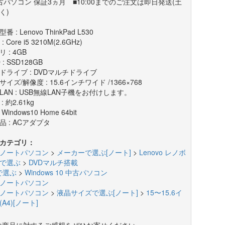
古パソコン 保証3ヵ月 ■10:00までのご注文は即日発送(土
く)
番 : Lenovo ThinkPad L530
: Core i5 3210M(2.6GHz)
 : 4GB
 : SSD128GB
ドライブ : DVDマルチドライブ
イズ/解像度 : 15.6インチワイド /1366×768
LAN : USB無線LAN子機をお付けします。
: 約2.61kg
 Windows10 Home 64bit
品 : ACアダプタ
カテゴリ：
ノートパソコン
>
メーカーで選ぶ[ノート]
>
Lenovo レノボ
で選ぶ
>
DVDマルチ搭載
で選ぶ
>
Windows 10 中古パソコン
ノートパソコン
ノートパソコン
>
液晶サイズで選ぶ[ノート]
>
15〜15.6イ
A4)[ノート]
の商品に対するご感想をぜひお寄せください。