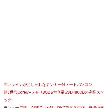
赤いラインがおしゃれなテンキー付ノートパソコン
第3世代Corei7+メモリ8GB&大容量SSD480GBの満足スペ
ック!
テンキー塔載、WPSOffice付、DVD読書き可能、無線内蔵