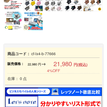
商品コード：
cf-lx4-b-77666
21,980
→
販売価格：
22,980
円
円(税込)
4%OFF
在庫： 0 点