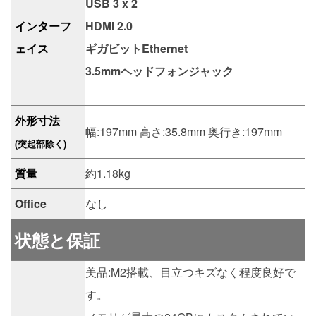
USB 3 x 2
インターフ
HDMI 2.0
ェイス
ギガビットEthernet
3.5mmヘッドフォンジャック
外形寸法
幅:197mm 高さ:35.8mm 奥行き:197mm
(突起部除く)
質量
約1.18kg
Office
なし
状態と保証
美品:M2搭載、目立つキズなく程度良好で
す。