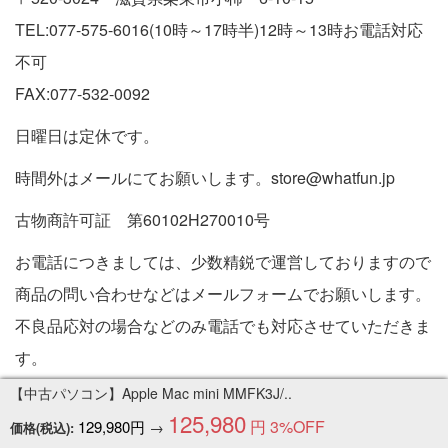
TEL:077-575-6016(10時～17時半)12時～13時お電話対応
不可
FAX:077-532-0092
日曜日は定休です。
時間外はメールにてお願いします。store@whatfun.jp
古物商許可証 第60102H270010号
お電話につきましては、少数精鋭で運営しておりますので
商品の問い合わせなどはメールフォームでお願いします。
不良品応対の場合などのみ電話でも対応させていただきま
す。
特定商取引法に基づく表記
【中古パソコン】Apple Mac mini MMFK3J/..
125,980
円
3%OFF
129,980円
→
価格(税込):
Copyright © 2005-2026 中古パソコン通販専門店 | PC販売