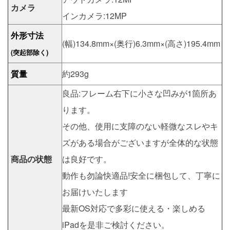
カメラ
インカメラ:12MP
外形寸法
(幅)134.8mm×(奥行)6.3mm×(高さ)195.4mm
(突起部除く)
質量
約293g
良品:フレーム右下に小さな凹みが1箇所あ
ります。
その他、使用に支障のない軽微なスレやキ
ズがある場合がございますが全体的な状態
商品の状態
は良好です。
動作も勿論快適品!安全に梱包して、丁寧に
お届けいたします
最新OS対応で多彩に使える・楽しめる
iPadを是非ご検討ください。