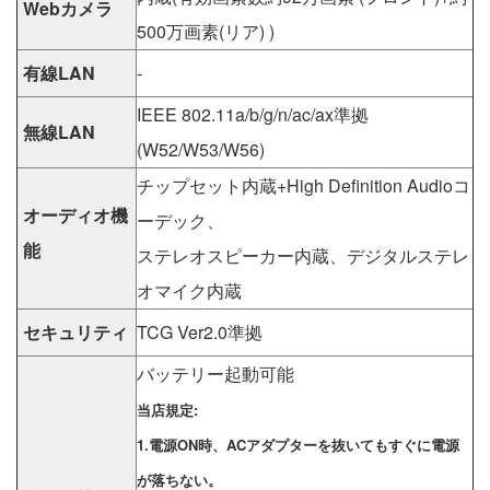
Webカメラ
500万画素(リア) )
有線LAN
-
IEEE 802.11a/b/g/n/ac/ax準拠
無線LAN
(W52/W53/W56)
チップセット内蔵+High Definition Audioコ
オーディオ機
ーデック、
能
ステレオスピーカー内蔵、デジタルステレ
オマイク内蔵
セキュリティ
TCG Ver2.0準拠
バッテリー起動可能
当店規定:
1.電源ON時、ACアダプターを抜いてもすぐに電源
が落ちない。