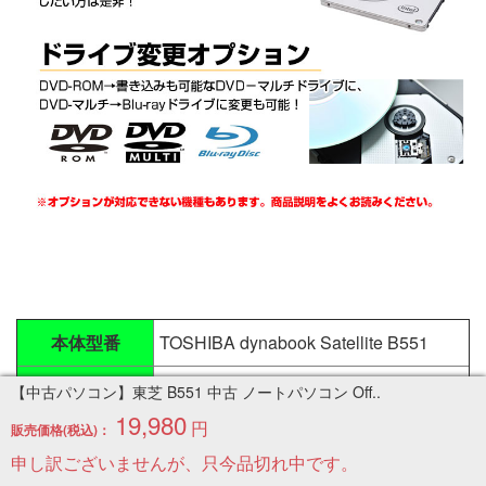
本体型番
TOSHIBA dynabook Satellite B551
CPU
Core i5 2410M 2.3GHz
【中古パソコン】東芝 B551 中古 ノートパソコン Off..
19,980
円
販売価格(税込)：
メモリ
4GB
申し訳ございませんが、只今品切れ中です。
HDD
SSD128GB