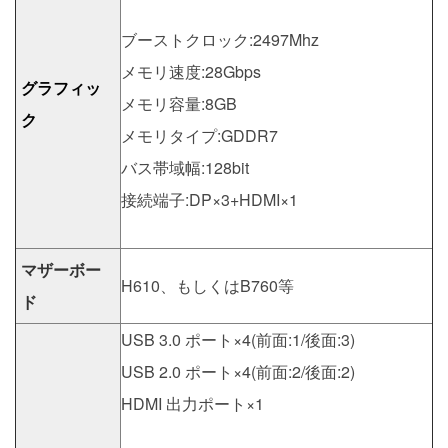
ブーストクロック:2497Mhz
メモリ速度:28Gbps
グラフィッ
メモリ容量:8GB
ク
メモリタイプ:GDDR7
バス帯域幅:128bit
接続端子:DP×3+HDMI×1
マザーボー
H610、もしくはB760等
ド
USB 3.0 ポート×4(前面:1/後面:3)
USB 2.0 ポート×4(前面:2/後面:2)
HDMI 出力ポート×1