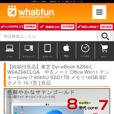
お客様レビュー募集中 営業時間：平日 月～金曜日 10：00～17：30
中古パソコン販売のワットファン
Mac
レンタル
ノート
デスクトップ
タブレット
カート
【純箱付良品】東芝 DynaBook AZ66/L
W6AZ66CLGA 中古ノート Office Win11 テン
キー[core i7 8565U SSD1TB メモリ16GB BD
カメラ 16.1型 ]:良品