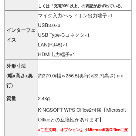
しくは「充電90%以上」の表記が必ず出ている。
マイク入力/ヘッドホン出力端子×1
USB3.0×3
インターフェ
USB Type-Cコネクタ×1
イス
LAN(RJ45)×1
HDMI出力端子×1
外形寸法
(幅x高さx奥
約379.0(幅)×256.5(奥行)×23.7(高さ)mm
行)
質量
2.4kg
KINGSOFT WPS Office2付属【Microsoft
Officeとの互換性があります】
※ご注文時、オプションよりMicrosoft製Officeに変