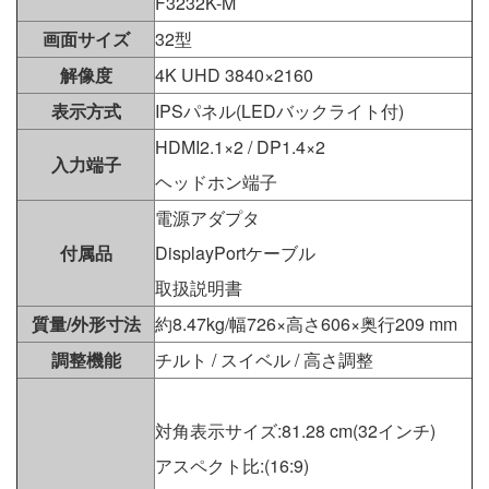
F3232K-M
画面サイズ
32型
解像度
4K UHD 3840×2160
表示方式
IPSパネル(LEDバックライト付)
HDMI2.1×2 / DP1.4×2
入力端子
ヘッドホン端子
電源アダプタ
付属品
DisplayPortケーブル
取扱説明書
質量/外形寸法
約8.47kg/幅726×高さ606×奥行209 mm
調整機能
チルト / スイベル / 高さ調整
対角表示サイズ:81.28 cm(32インチ)
アスペクト比:(16:9)