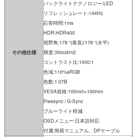
バックライトテクノロジー:LED
リフレッシュレート:144Hz
応答時間:1ms
HDR:HDR400
視野角:178 °(垂直)/178 °(水平)
その他仕様
輝度:350cd/m2
コントラスト比:1000:1
色域:110%sRGB
色数:1.07B
VESA規格:100mm×100mm
Freesync / G-Sync
ブルーライト軽減
OSDメニュー:日本語対応
付属:簡易マニュアル、DPケーブル