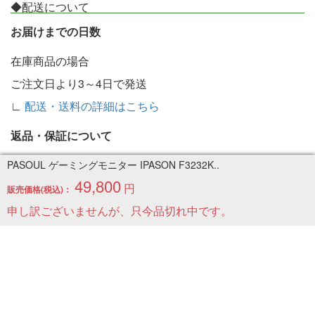
◆配送について
お届けまでの日数
在庫商品の場合
ご注文日より3～4日で発送
∟
配送・送料の詳細はこちら
返品・保証について
不良品の場合、商品納入後７日以内であれば、同一製品と
PASOUL ゲーミングモニター IPASON F3232K..
49,800
交換させて頂きます。在庫が無い場合は返金いたします。
円
販売価格(税込)：
∟
返品・保証の詳細はこちら
申し訳ございませんが、只今品切れ中です。
◆お問い合わせ
受付：お問い合わせフォームより対応
なるべく早く対応させていただきますが、現在のところ10
時ぐらいから順次返信させていただいております。