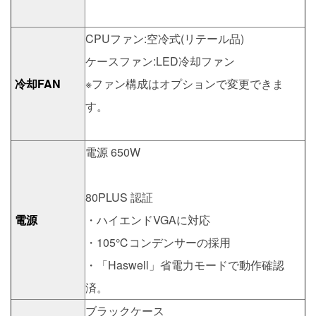
CPUファン:空冷式(リテール品)
ケースファン:LED冷却ファン
冷却FAN
※ファン構成はオプションで変更できま
す。
電源 650W
80PLUS 認証
電源
・ハイエンドVGAに対応
・105℃コンデンサーの採用
・「Haswell」省電力モードで動作確認
済。
ブラックケース