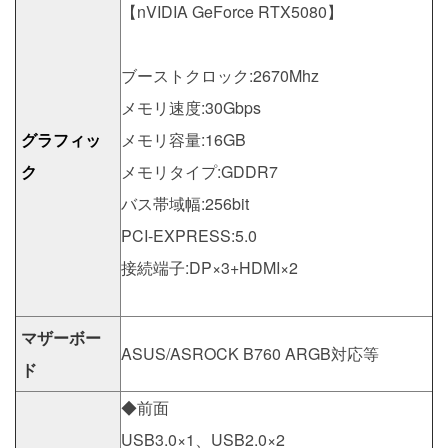
【nVIDIA GeForce RTX5080】
ブーストクロック:2670Mhz
メモリ速度:30Gbps
グラフィッ
メモリ容量:16GB
ク
メモリタイプ:GDDR7
バス帯域幅:256bit
PCI-EXPRESS:5.0
接続端子:DP×3+HDMI×2
マザーボー
ASUS/ASROCK B760 ARGB対応等
ド
◆前面
USB3.0×1、USB2.0×2