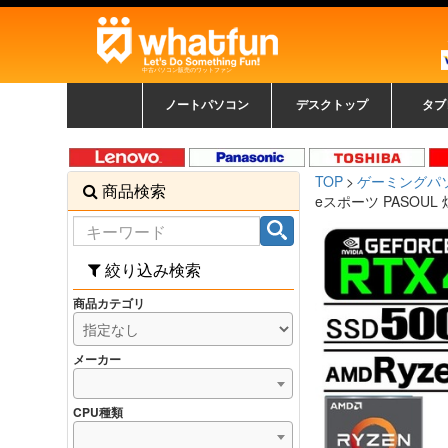
中古パソコン販売のワットファン
ノートパソコン
デスクトップ
タブ
中古ノートパソコン一覧
新品ノートパソコン一
カラーリングパソコン
おまかせフルセット
メーカーで選ぶ
HPヒューレットパ
Fujitsu 富士通
Lenovo レノボ
SONY ソニー
Toshiba 東芝
DELL デル
メーカーで選ぶ
Panasonic
NEC
HPヒュ
Leno
Fuji
中古タ
DEL
メーカ
Ap
N
中古デスクトップ一覧
新品デスクトップ一
ゲーミングパソコン
トレーディングパソ
パソコン
覧
ッカード
ッ
TOP
ゲーミングパ
商品検索
コン
覧
eスポーツ PASOUL 
絞り込み検索
商品カテゴリ
メーカー
CPU種類