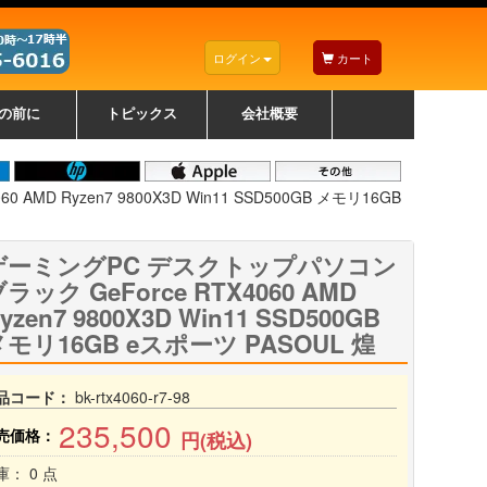
ログイン
カート
の前に
トピックス
会社概要
ナノゾーンコーティングについて
カラーリングパソコンについて
トラブルシューティング
お得なクーポンについて
パソコンの選び方
レッツノート紹介
トピックス一覧
デスクトップパソコンの選
ゲーミングパソコンの選び
ノートパソコンの選び方
CPUの種類や選び方
NXシリーズ特集
AXシリーズ特集
SXシリーズ特集
Macの選び方
Windows編
Mac編
w
w
w
び方
方
D Ryzen7 9800X3D Win11 SSD500GB メモリ16GB
ゲーミングPC デスクトップパソコン
ラック GeForce RTX4060 AMD
yzen7 9800X3D Win11 SSD500GB
メモリ16GB eスポーツ PASOUL 煌
品コード：
bk-rtx4060-r7-98
235,500
売価格：
円(税込)
庫： 0 点