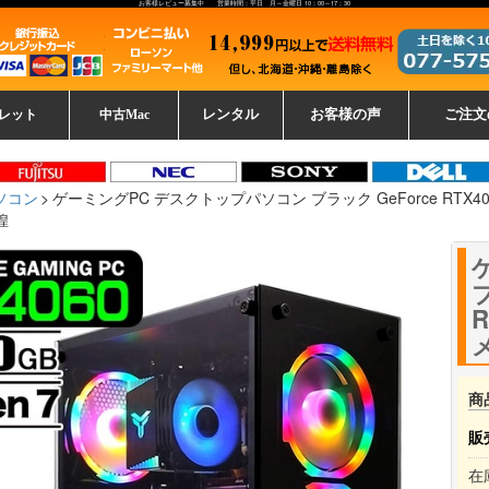
お客様レビュー募集中 営業時間：平日 月～金曜日 10：00～17：30
レット
中古Mac
レンタル
お客様の声
ご注文
ーレットパ
vo レノボ
tsu 富士通
ブレット一覧
L デル
ーで選ぶ
ple
EC
Fujitsu 富士通
Lenovo レノボ
中古MacBook Pro
中古MacBook Air
Toshiba 東芝
中古Mac Studio
中古MacBook
中古Mac mini
中古Mac Pro
中古Apple一覧
Microsoft
中古iMac
中古iPad
Apple
NEC
HP
iPad
カード
ソコン
ゲーミングPC デスクトップパソコン ブラック GeForce RTX4060 AM
煌
ブ
R
商
販
在