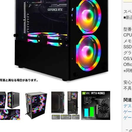
スペ
■新
型番:
CPU
メモ
SSD
グラフ
OS:
Offi
※同
安心
不具
関連
デス
ゲー
ゲー
こ