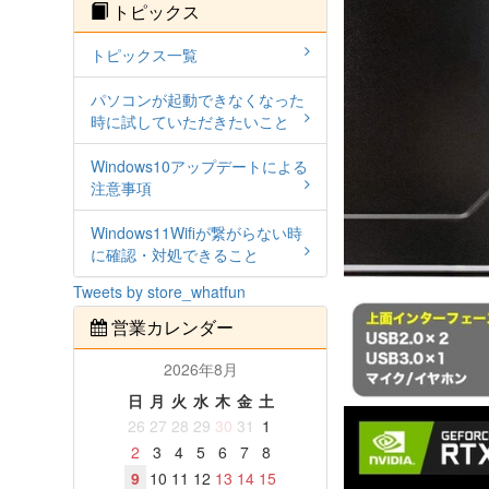
トピックス
トピックス一覧
パソコンが起動できなくなった
時に試していただきたいこと
Windows10アップデートによる
注意事項
Windows11Wifiが繋がらない時
に確認・対処できること
Tweets by store_whatfun
営業カレンダー
2026年8月
日
月
火
水
木
金
土
26
27
28
29
30
31
1
2
3
4
5
6
7
8
9
10
11
12
13
14
15