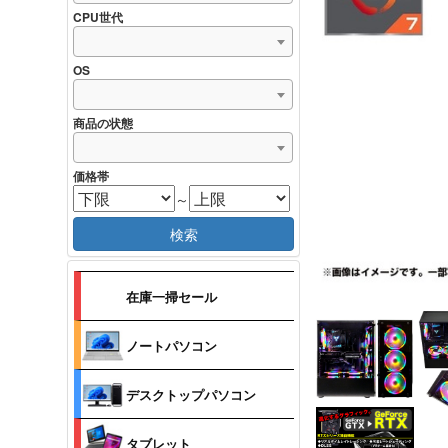
CPU世代
OS
商品の状態
価格帯
～
検索
在庫一掃セール
ノートパソコン
デスクトップパソコン
タブレット