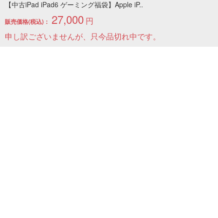
いております。
【中古iPad iPad6 ゲーミング福袋】Apple iP..
27,000
北海道・沖縄・離島は送料がかかります。
円
販売価格(税込)：
ゆうパケットは全国一律
￥300
申し訳ございませんが、只今品切れ中です。
※配達日・時間指定可能（ゆうパケット不可）
現在システム都合で選択できませんがその他お問い合わせ
の欄にご記入ください。
◆配送について
お届けまでの日数
在庫商品の場合
ご注文日より3～4日で発送
∟
配送・送料の詳細はこちら
返品・保証について
不良品の場合、商品納入後７日以内であれば、同一製品と