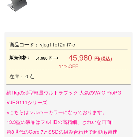
商品コード：
vjpg11c12n-i7-c
45,980
→
販売価格：
51,980
円
円(税込)
11%OFF
在庫： 0 点
約1kgの薄型軽量ウルトラブック 人気のVAIO ProPG
VJPG111シリーズ
※こちらはシルバーカラーになっております。
13.3型の液晶はフルHDの高精細、きれいな画面!
第8世代のCorei7とSSDの組み合わせで起動も超速!