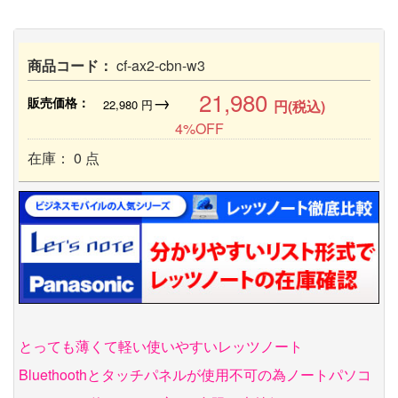
商品コード：
cf-ax2-cbn-w3
21,980
→
販売価格：
22,980
円
円(税込)
4%OFF
在庫： 0 点
とっても薄くて軽い使いやすいレッツノート
Bluethoothとタッチパネルが使用不可の為ノートパソコ